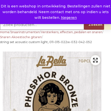
Naar de inhoud
0
E. info@raysland.nl
Dit is een webshop in ontwikkeling. Bestellingen zullen niet
worden behandeld. Neem contact met ons op indien u iets
Productcategorieën
wilt bestellen.
Negeren
Zoeken naar:
Zoeken
Home
/
Snaarinstrumenten
/
Versterkers, effecten, pedalen en snaren
/
Snaren Akoestische gitaren
/
string set acoustic custom light, 011-015-022w-032-042-052