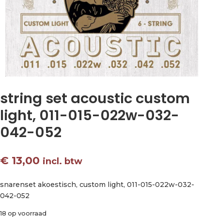
string set acoustic custom
light, 011-015-022w-032-
042-052
€
13,00
incl. btw
snarenset akoestisch, custom light, 011-015-022w-032-
042-052
18 op voorraad