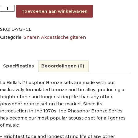
string set acoustic custom light, 011-015-022w-032-042-052 a
Toevoegen aan winkelwagen
SKU:
L-7GPCL
Categorie:
Snaren Akoestische gitaren
Specificaties
Beoordelingen (0)
La Bella’s Phosphor Bronze sets are made with our
exclusively formulated bronze and tin alloy, producing a
brighter tone and longer string life than any other
phosphor bronze set on the market. Since its
introduction in the 1970s, the Phosphor Bronze Series
has become our most popular acoustic set for all genres
of music.
– Brightest tone and longest string life of any other