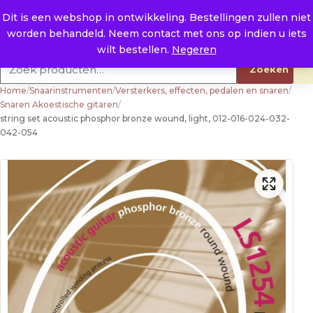
Naar de inhoud
0
E. info@raysland.nl
Dit is een webshop in ontwikkeling. Bestellingen zullen niet
worden behandeld. Neem contact met ons op indien u iets
Productcategorieën
wilt bestellen.
Negeren
Zoeken naar:
Zoeken
Home
/
Snaarinstrumenten
/
Versterkers, effecten, pedalen en snaren
/
Snaren Akoestische gitaren
/
string set acoustic phosphor bronze wound, light, 012-016-024-032-
042-054