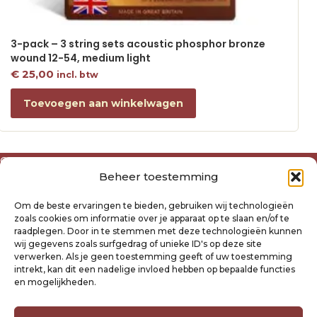
3-pack – 3 string sets acoustic phosphor bronze
wound 12-54, medium light
€
25,00
incl. btw
Toevoegen aan winkelwagen
Over ons
Beheer toestemming
Algemene voorwaarden
Disclaimer
Om de beste ervaringen te bieden, gebruiken wij technologieën
Privacyverklaring Raysland
zoals cookies om informatie over je apparaat op te slaan en/of te
Cookiebeleid
raadplegen. Door in te stemmen met deze technologieën kunnen
wij gegevens zoals surfgedrag of unieke ID's op deze site
verwerken. Als je geen toestemming geeft of uw toestemming
Mijn account
intrekt, kan dit een nadelige invloed hebben op bepaalde functies
Klantenservice
en mogelijkheden.
Contact
Verzending- en retourbeleid