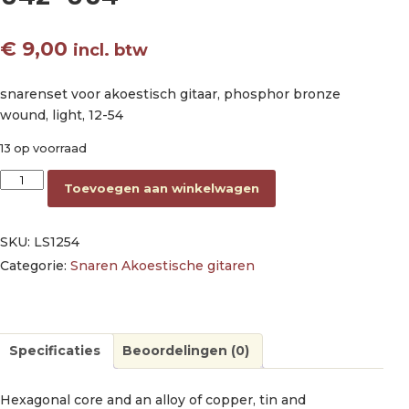
€
9,00
incl. btw
snarenset voor akoestisch gitaar, phosphor bronze
wound, light, 12-54
13 op voorraad
string set acoustic phosphor bronze wound, light, 012-016-0
Toevoegen aan winkelwagen
SKU:
LS1254
Categorie:
Snaren Akoestische gitaren
Specificaties
Beoordelingen (0)
Hexagonal core and an alloy of copper, tin and