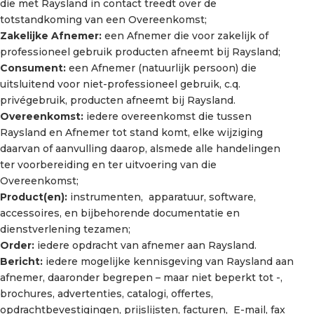
die met Raysland in contact treedt over de
totstandkoming van een Overeenkomst;
Zakelijke Afnemer:
een Afnemer die voor zakelijk of
professioneel gebruik producten afneemt bij Raysland;
Consument:
een Afnemer (natuurlijk persoon) die
uitsluitend voor niet-professioneel gebruik, c.q.
privégebruik, producten afneemt bij Raysland.
Overeenkomst:
iedere overeenkomst die tussen
Raysland en Afnemer tot stand komt, elke wijziging
daarvan of aanvulling daarop, alsmede alle handelingen
ter voorbereiding en ter uitvoering van die
Overeenkomst;
Product(en):
instrumenten, apparatuur, software,
accessoires, en bijbehorende documentatie en
dienstverlening tezamen;
Order:
iedere opdracht van afnemer aan Raysland.
Bericht:
iedere mogelijke kennisgeving van Raysland aan
afnemer, daaronder begrepen – maar niet beperkt tot -,
brochures, advertenties, catalogi, offertes,
opdrachtbevestigingen, prijslijsten, facturen, E-mail, fax