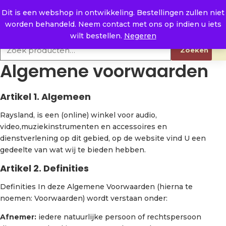
Naar de inhoud
0
E. info@raysland.nl
Dit is een webshop in ontwikkeling. Bestellingen zullen niet
worden behandeld. Neem contact met ons op indien u iets
Productcategorieën
wilt bestellen.
Negeren
Zoeken naar:
Zoeken
Algemene voorwaarden
Artikel 1. Algemeen
Raysland, is een (online) winkel voor audio,
video,muziekinstrumenten en accessoires en
dienstverlening op dit gebied, op de website vind U een
gedeelte van wat wij te bieden hebben.
Artikel 2. Definities
Definities In deze Algemene Voorwaarden (hierna te
noemen: Voorwaarden) wordt verstaan onder:
Afnemer:
iedere natuurlijke persoon of rechtspersoon