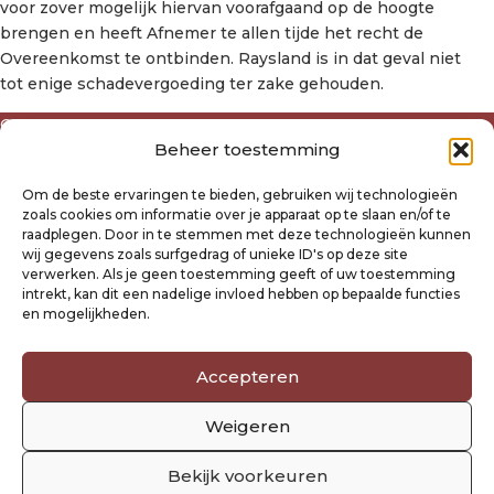
voor zover mogelijk hiervan voorafgaand op de hoogte
brengen en heeft Afnemer te allen tijde het recht de
Overeenkomst te ontbinden. Raysland is in dat geval niet
tot enige schadevergoeding ter zake gehouden.
Over ons
Beheer toestemming
Algemene voorwaarden
Disclaimer
Om de beste ervaringen te bieden, gebruiken wij technologieën
Privacyverklaring Raysland
zoals cookies om informatie over je apparaat op te slaan en/of te
Cookiebeleid
raadplegen. Door in te stemmen met deze technologieën kunnen
wij gegevens zoals surfgedrag of unieke ID's op deze site
verwerken. Als je geen toestemming geeft of uw toestemming
Mijn account
intrekt, kan dit een nadelige invloed hebben op bepaalde functies
Klantenservice
en mogelijkheden.
Contact
Verzending- en retourbeleid
Accepteren
Winkelwagen
Weigeren
Volg ons
Bekijk voorkeuren