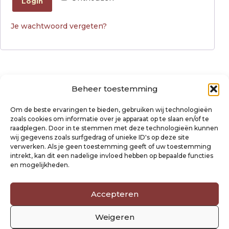
Login
Je wachtwoord vergeten?
Beheer toestemming
Over ons
Algemene voorwaarden
Om de beste ervaringen te bieden, gebruiken wij technologieën
Disclaimer
zoals cookies om informatie over je apparaat op te slaan en/of te
Privacyverklaring Raysland
raadplegen. Door in te stemmen met deze technologieën kunnen
Cookiebeleid
wij gegevens zoals surfgedrag of unieke ID's op deze site
verwerken. Als je geen toestemming geeft of uw toestemming
intrekt, kan dit een nadelige invloed hebben op bepaalde functies
Mijn account
en mogelijkheden.
Klantenservice
Contact
Accepteren
Verzending- en retourbeleid
Winkelwagen
Weigeren