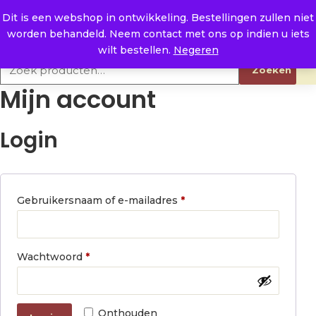
Naar de inhoud
0
E. info@raysland.nl
Dit is een webshop in ontwikkeling. Bestellingen zullen niet
worden behandeld. Neem contact met ons op indien u iets
Productcategorieën
wilt bestellen.
Negeren
Zoeken naar:
Zoeken
Mijn account
Login
Vereist
Gebruikersnaam of e-mailadres
*
Vereist
Wachtwoord
*
Onthouden