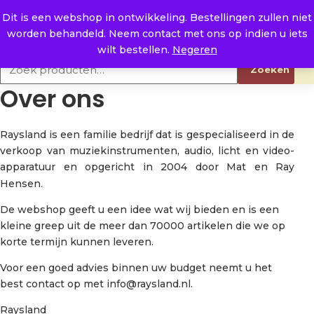
Naar de inhoud
0
E. info@raysland.nl
Dit is een webshop in ontwikkeling. Bestellingen zullen niet
worden behandeld. Neem contact met ons op indien u iets
Productcategorieën
wilt bestellen.
Negeren
Zoeken naar:
Zoeken
Over ons
Raysland is een familie bedrijf dat is gespecialiseerd in de
verkoop van muziekinstrumenten, audio, licht en video-
apparatuur en opgericht in 2004 door Mat en Ray
Hensen
.
De webshop geeft u een idee wat wij bieden en is een
kleine greep uit de meer dan 70000 artikelen die we op
korte termijn kunnen leveren.
Voor een goed advies binnen uw budget neemt u het
best contact op met info@raysland.nl.
Raysland