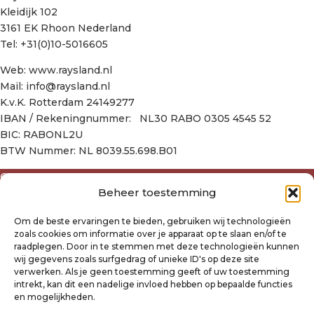
Kleidijk 102
3161 EK Rhoon Nederland
Tel: +31(0)10-5016605
Web: www.raysland.nl
Mail: info@raysland.nl
K.v.K. Rotterdam 24149277
IBAN / Rekeningnummer: NL30 RABO 0305 4545 52
BIC: RABONL2U
BTW Nummer: NL 8039.55.698.B01
Over ons
Beheer toestemming
Algemene voorwaarden
Disclaimer
Om de beste ervaringen te bieden, gebruiken wij technologieën
Privacyverklaring Raysland
zoals cookies om informatie over je apparaat op te slaan en/of te
Cookiebeleid
raadplegen. Door in te stemmen met deze technologieën kunnen
wij gegevens zoals surfgedrag of unieke ID's op deze site
verwerken. Als je geen toestemming geeft of uw toestemming
Mijn account
intrekt, kan dit een nadelige invloed hebben op bepaalde functies
Klantenservice
en mogelijkheden.
Contact