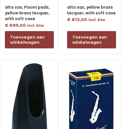
alto sax, Pisoni pads,
alto sax, yellow brass
yellow brass lacquer,
lacquer, with soft case
with soft case
€
613,00
incl. btw
€
699,00
incl. btw
Toevoegen aan
Toevoegen aan
winkelwagen
winkelwagen