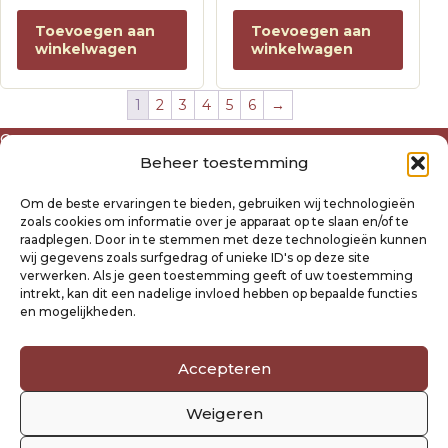
Toevoegen aan
Toevoegen aan
winkelwagen
winkelwagen
1
2
3
4
5
6
→
Over ons
Beheer toestemming
Algemene voorwaarden
Disclaimer
Om de beste ervaringen te bieden, gebruiken wij technologieën
Privacyverklaring Raysland
zoals cookies om informatie over je apparaat op te slaan en/of te
Cookiebeleid
raadplegen. Door in te stemmen met deze technologieën kunnen
wij gegevens zoals surfgedrag of unieke ID's op deze site
verwerken. Als je geen toestemming geeft of uw toestemming
Mijn account
intrekt, kan dit een nadelige invloed hebben op bepaalde functies
Klantenservice
en mogelijkheden.
Contact
Verzending- en retourbeleid
Accepteren
Winkelwagen
Weigeren
Volg ons