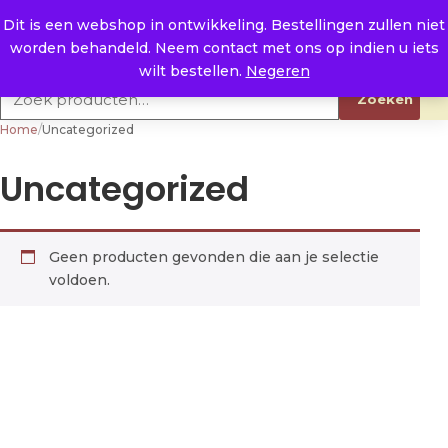
Naar de inhoud
0
E. info@raysland.nl
Dit is een webshop in ontwikkeling. Bestellingen zullen niet
worden behandeld. Neem contact met ons op indien u iets
Productcategorieën
wilt bestellen.
Negeren
Zoeken naar:
Zoeken
Home
/
Uncategorized
Uncategorized
Geen producten gevonden die aan je selectie
voldoen.