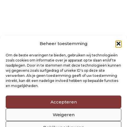
Beheer toestemming
Over ons
Algemene voorwaarden
Om de beste ervaringen te bieden, gebruiken wij technologieën
Disclaimer
zoals cookies om informatie over je apparaat op te slaan en/of te
raadplegen. Door in te stemmen met deze technologieën kunnen
Privacyverklaring Raysland
wij gegevens zoals surfgedrag of unieke ID's op deze site
Cookiebeleid
verwerken. Als je geen toestemming geeft of uw toestemming
intrekt, kan dit een nadelige invloed hebben op bepaalde functies
en mogelijkheden.
Mijn account
Klantenservice
Contact
Accepteren
Verzending- en retourbeleid
Weigeren
Winkelwagen