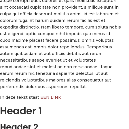
atque corrupti quos dolores et quas molestias excepturi
sint occaecati cupiditate non provident, similique sunt in
culpa qui officia deserunt mollitia animi, id est laborum et
dolorum fuga. Et harum quidem rerum facilis est et
expedita distinctio. Nam libero tempore, cum soluta nobis
est eligendi optio cumque nihil impedit quo minus id
quod maxime placeat facere possimus, omnis voluptas
assumenda est, omnis dolor repellendus. Temporibus
autem quibusdam et aut officiis debitis aut rerum
necessitatibus saepe eveniet ut et voluptates
repudiandae sint et molestiae non recusandae. Itaque
earum rerum hic tenetur a sapiente delectus, ut aut
reiciendis voluptatibus maiores alias consequatur aut
perferendis doloribus asperiores repellat.
In deze tekst staat
EEN LINK
Header 1
Header 2