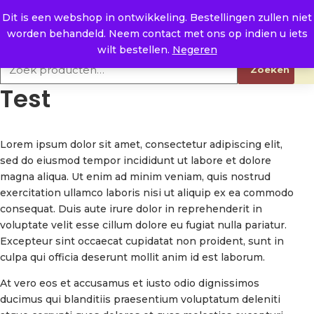
Naar de inhoud
0
E. info@raysland.nl
Dit is een webshop in ontwikkeling. Bestellingen zullen niet
worden behandeld. Neem contact met ons op indien u iets
Productcategorieën
wilt bestellen.
Negeren
Zoeken naar:
Zoeken
Test
Lorem ipsum dolor sit amet, consectetur adipiscing elit,
sed do eiusmod tempor incididunt ut labore et dolore
magna aliqua. Ut enim ad minim veniam, quis nostrud
exercitation ullamco laboris nisi ut aliquip ex ea commodo
consequat. Duis aute irure dolor in reprehenderit in
voluptate velit esse cillum dolore eu fugiat nulla pariatur.
Excepteur sint occaecat cupidatat non proident, sunt in
culpa qui officia deserunt mollit anim id est laborum.
At vero eos et accusamus et iusto odio dignissimos
ducimus qui blanditiis praesentium voluptatum deleniti