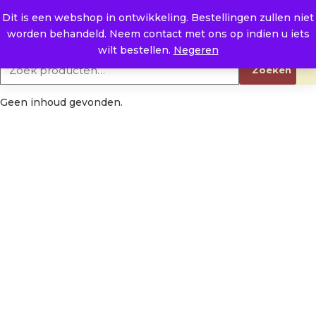
Naar de inhoud
0
E. info@raysland.nl
Dit is een webshop in ontwikkeling. Bestellingen zullen niet
worden behandeld. Neem contact met ons op indien u iets
Productcategorieën
wilt bestellen.
Negeren
Zoeken naar:
Zoeken
Geen inhoud gevonden.