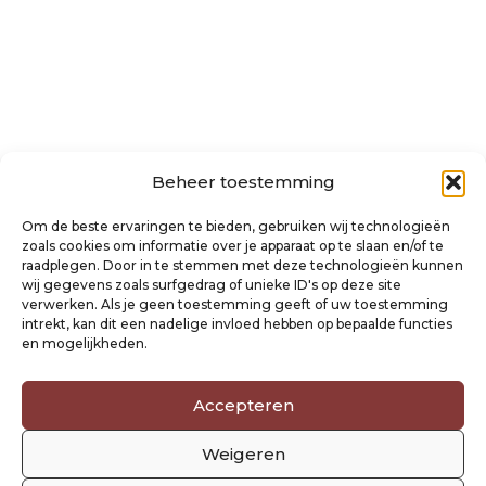
Beheer toestemming
Over ons
Om de beste ervaringen te bieden, gebruiken wij technologieën
Algemene voorwaarden
zoals cookies om informatie over je apparaat op te slaan en/of te
Disclaimer
raadplegen. Door in te stemmen met deze technologieën kunnen
Privacyverklaring Raysland
wij gegevens zoals surfgedrag of unieke ID's op deze site
Cookiebeleid
verwerken. Als je geen toestemming geeft of uw toestemming
intrekt, kan dit een nadelige invloed hebben op bepaalde functies
en mogelijkheden.
Mijn account
Klantenservice
Accepteren
Contact
Verzending- en retourbeleid
Weigeren
Winkelwagen