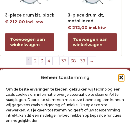
3-piece drum kit, black
3-piece drum kit,
metallic red
€
212,00
incl. btw
€
212,00
incl. btw
Toevoegen aan
Toevoegen aan
winkelwagen
winkelwagen
1
2
3
4
…
37
38
39
→
Over ons
Beheer toestemming
Algemene voorwaarden
Disclaimer
Om de beste ervaringen te bieden, gebruiken wij technologieën
Privacyverklaring Raysland
zoals cookies om informatie over je apparaat op te slaan en/of te
Cookiebeleid
raadplegen. Door in te stemmen met deze technologieën kunnen
wij gegevens zoals surfgedrag of unieke ID's op deze site
verwerken. Als je geen toestemming geeft of uw toestemming
Mijn account
intrekt, kan dit een nadelige invloed hebben op bepaalde functies
Klantenservice
en mogelijkheden.
Contact