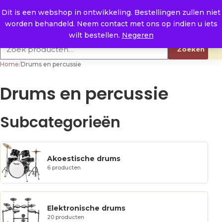
Naar de inhoud
0
E. info@raysland.nl
Dit is een webshop in ontwikkeling. Bestellingen zullen niet
worden behandeld. Neem contact met ons op indien u iets
Productcategorieën
wilt bestellen.
Negeren
Zoeken naar:
Zoeken
Home
/
Drums en percussie
Drums en percussie
Subcategorieën
Akoestische drums
6 producten
Elektronische drums
20 producten