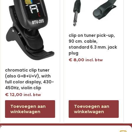
clip on tuner pick-up,
90 cm. cable,
standard 6.3 mm. jack
plug
€
8,00
incl. btw
chromatic clip tuner
(also G+B+U+V), with
full color display, 430-
450Hz, violin clip
€
12,00
incl. btw
Toevoegen aan
Toevoegen aan
winkelwagen
winkelwagen
Over ons