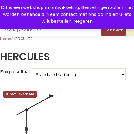
Naar de inhoud
0
E. info@raysland.nl
Dit is een webshop in ontwikkeling. Bestellingen zullen niet
worden behandeld. Neem contact met ons op indien u iets
Productcategorieën
wilt bestellen.
Negeren
Zoeken naar:
Zoeken
Home
/
HERCULES
HERCULES
Enig resultaat
Direct leverbaar