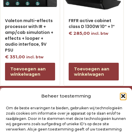
Valeton multi-effects
FRFR active cabinet
processor with IR +
class D 1300W 10″ + 1″
amp/cab simulation +
€
285,00
incl. btw
effects + looper +
audio interface, 9V
PSU
€
351,00
incl. btw
Toevoegen aan
Toevoegen aan
winkelwagen
winkelwagen
Over ons
Beheer toestemming
Algemene voorwaarden
Disclaimer
Om de beste ervaringen te bieden, gebruiken wij technologieën
Privacyverklaring Raysland
zoals cookies om informatie over je apparaat op te slaan en/of te
Cookiebeleid
raadplegen. Door in te stemmen met deze technologieën kunnen
wij gegevens zoals surfgedrag of unieke ID's op deze site
verwerken. Als je geen toestemming geeft of uw toestemming
Mijn account