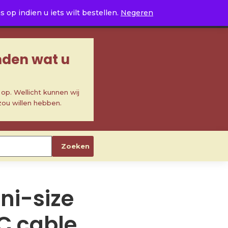
0
op indien u iets wilt bestellen.
Negeren
inden wat u
p. Wellicht kunnen wij
zou willen hebben.
Zoeken
ni-size
C cable