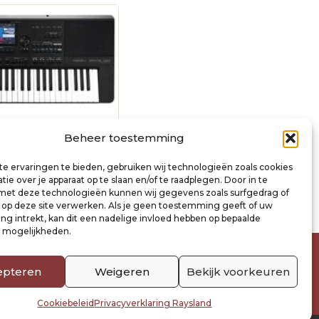
tal workstation, 61
Beheer toestemming
7″ touch screen, 2 x
e ervaringen te bieden, gebruiken wij technologieën zoals cookies
ie over je apparaat op te slaan en/of te raadplegen. Door in te
t deze technologieën kunnen wij gegevens zoals surfgedrag of
inkelwagen
s op deze site verwerken. Als je geen toestemming geeft of uw
g intrekt, kan dit een nadelige invloed hebben op bepaalde
n mogelijkheden.
epteren
Weigeren
Bekijk voorkeuren
Cookiebeleid
Privacyverklaring Raysland