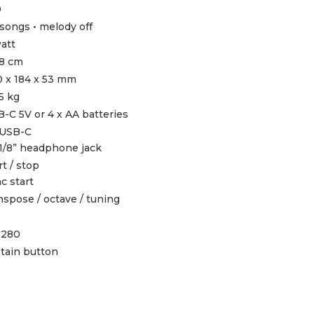
0
songs • melody off
att
 8 cm
 x 184 x 53 mm
5 kg
-C 5V or 4 x AA batteries
 USB-C
 1/8” headphone jack
rt / stop
c start
nspose / octave / tuning
s
-280
tain button