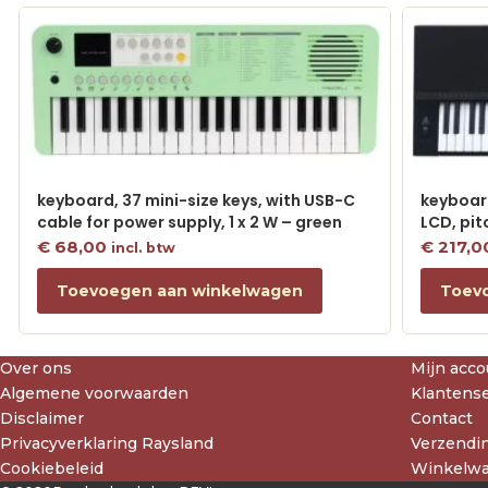
keyboard, 37 mini-size keys, with USB-C
keyboard
cable for power supply, 1 x 2 W – green
LCD, pit
€
68,00
€
217,0
incl. btw
Toevoegen aan winkelwagen
Toev
Over ons
Mijn acco
Algemene voorwaarden
Klantense
Disclaimer
Contact
Privacyverklaring Raysland
Verzendin
Cookiebeleid
Winkelw