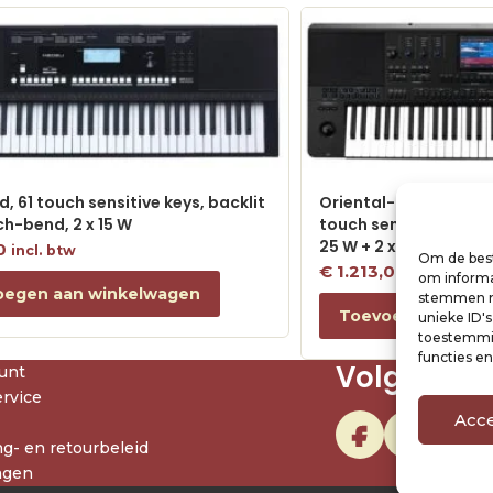
, 61 touch sensitive keys, backlit
Oriental- Arabic digi
ch-bend, 2 x 15 W
touch sensitive keys, 
25 W + 2 x 15 W
0
incl. btw
Om de best
€
1.213,00
incl. btw
om informat
oegen aan winkelwagen
stemmen me
Toevoegen aan w
unieke ID'
toestemmin
functies e
Volg ons
unt
rvice
Acc
g- en retourbeleid
agen