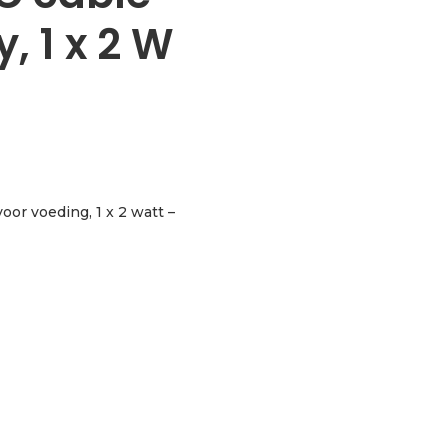
, 1 x 2 W
or voeding, 1 x 2 watt –
for power supply, 1 x 2 W - yellow aantal