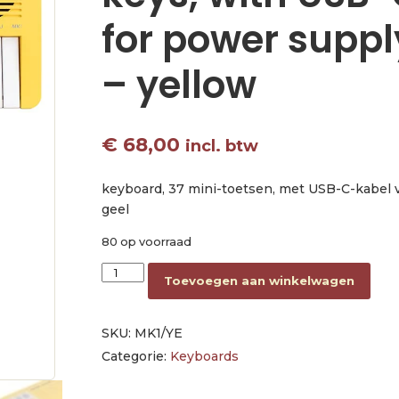
for power supply
– yellow
€
68,00
incl. btw
keyboard, 37 mini-toetsen, met USB-C-kabel vo
geel
80 op voorraad
keyboard, 37 mini-size keys, with USB-C cable 
Toevoegen aan winkelwagen
SKU:
MK1/YE
Categorie:
Keyboards