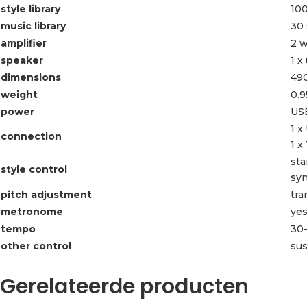
style library
10
music library
30 
amplifier
2 w
speaker
1 x
dimensions
490
weight
0.9
power
USB
1 x
connection
1 x
sta
style control
syn
pitch adjustment
tra
metronome
ye
tempo
30
other control
sus
Gerelateerde producten