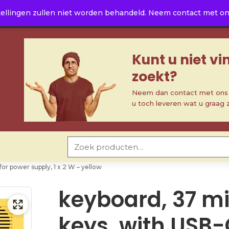
ellingen zullen niet worden behandeld. Neem contact met ons 
Kunt u niet v
zoekt?
Neem dan contact met ons o
u toch leveren wat u graag 
Zoeken naar:
for power supply, 1 x 2 W – yellow
keyboard, 37 mi
keys, with USB-