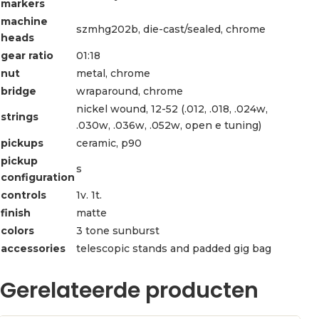
markers
machine
szmhg202b, die-cast/sealed, chrome
heads
gear ratio
01:18
nut
metal, chrome
bridge
wraparound, chrome
nickel wound, 12-52 (.012, .018, .024w,
strings
.030w, .036w, .052w, open e tuning)
pickups
ceramic, p90
pickup
s
configuration
controls
1v. 1t.
finish
matte
colors
3 tone sunburst
accessories
telescopic stands and padded gig bag
Gerelateerde producten