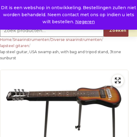
Naar de inhoud
0
E. info@raysland.nl
Dit is een webshop in ontwikkeling. Bestellingen zullen niet
worden behandeld. Neem contact met ons op indien u iets
Productcategorieën
wilt bestellen.
Negeren
Zoeken naar:
Zoeken
Home
/
Snaarinstrumenten
/
Diverse snaarinstrumenten
/
lapsteel gitaren
/
lap steel guitar, USA swamp ash, with bag and tripod stand, 3tone
sunburst