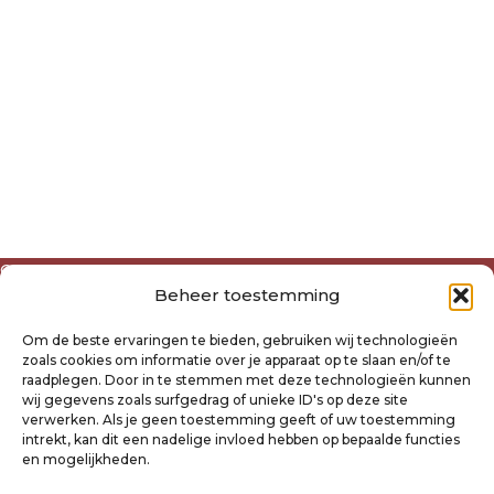
Over ons
Beheer toestemming
Algemene voorwaarden
Disclaimer
Om de beste ervaringen te bieden, gebruiken wij technologieën
Privacyverklaring Raysland
zoals cookies om informatie over je apparaat op te slaan en/of te
Cookiebeleid
raadplegen. Door in te stemmen met deze technologieën kunnen
wij gegevens zoals surfgedrag of unieke ID's op deze site
verwerken. Als je geen toestemming geeft of uw toestemming
Mijn account
intrekt, kan dit een nadelige invloed hebben op bepaalde functies
Klantenservice
en mogelijkheden.
Contact