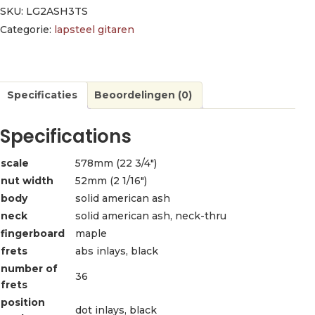
SKU:
LG2ASH3TS
Categorie:
lapsteel gitaren
Specificaties
Beoordelingen (0)
Specifications
scale
578mm (22 3/4″)
nut width
52mm (2 1/16″)
body
solid american ash
neck
solid american ash, neck-thru
fingerboard
maple
frets
abs inlays, black
number of
36
frets
position
dot inlays, black