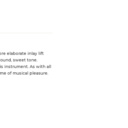
e elaborate inlay lift
round, sweet tone.
is instrument. As with all
ime of musical pleasure.