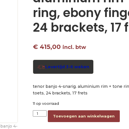
ring, ebony fin
24 brackets, 17 f
€
415,00
incl. btw
Levertijd 3-6 weken
tenor banjo 4-snarig. aluminium rim + tone r
toets, 24 brackets, 17 frets
11 op voorraad
tenor banjo 4-string, aluminium rim + tone ring
Toevoegen aan winkelwagen