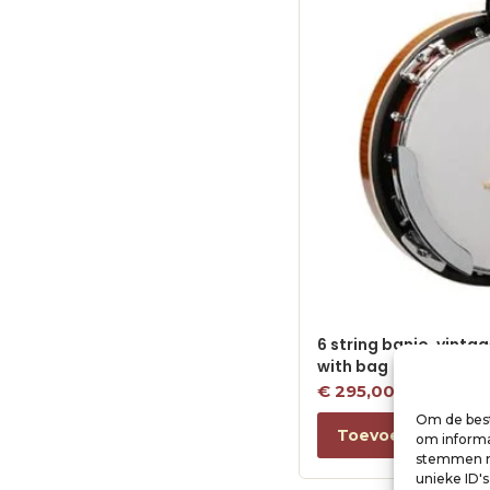
6 string banjo, vinta
with bag
€
295,00
incl. btw
Om de best
Toevoegen aan w
om informat
stemmen me
unieke ID'