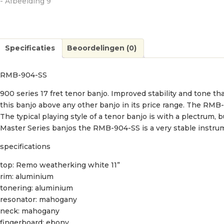
Specificaties
Beoordelingen (0)
RMB-904-SS
900 series 17 fret tenor banjo. Improved stability and tone th
this banjo above any other banjo in its price range. The RMB-
The typical playing style of a tenor banjo is with a plectrum,
Master Series banjos the RMB-904-SS is a very stable instrume
specifications
top: Remo weatherking white 11”
rim: aluminium
tonering: aluminium
resonator: mahogany
neck: mahogany
fingerboard: ebony