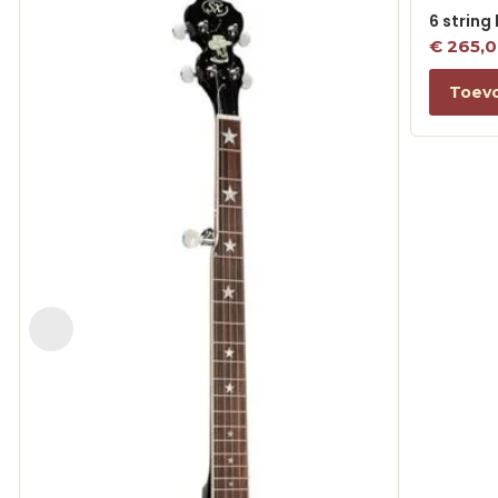
6 string
€
265,
Toev