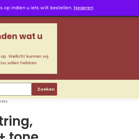
0
op indien u iets wilt bestellen.
Negeren
inden wat u
p. Wellicht kunnen wij
zou willen hebben.
Zoeken
frets
tring,
+ tone