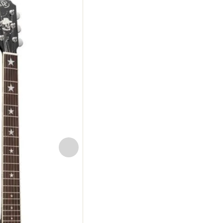
5 string open back banjo, natural s
with bag, strap, picks and tuner
€
236,00
incl. btw
Toevoegen aan winkelwagen