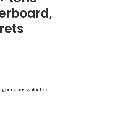
gerboard,
rets
ing, peruaans walnoten
, ebony fingerboard, 24 brackets, 17 frets aantal