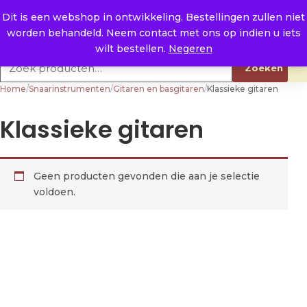
Naar de inhoud
0
E. info@raysland.nl
Dit is een webshop in ontwikkeling. Bestellingen zullen niet
worden behandeld. Neem contact met ons op indien u iets
Productcategorieën
wilt bestellen.
Negeren
Zoeken naar:
Zoeken
Home
/
Snaarinstrumenten
/
Gitaren en basgitaren
/
Klassieke gitaren
Klassieke gitaren
Geen producten gevonden die aan je selectie
voldoen.