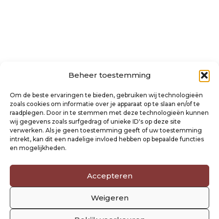
Beheer toestemming
Over ons
Algemene voorwaarden
Om de beste ervaringen te bieden, gebruiken wij technologieën
Disclaimer
zoals cookies om informatie over je apparaat op te slaan en/of te
raadplegen. Door in te stemmen met deze technologieën kunnen
Privacyverklaring Raysland
wij gegevens zoals surfgedrag of unieke ID's op deze site
Cookiebeleid
verwerken. Als je geen toestemming geeft of uw toestemming
intrekt, kan dit een nadelige invloed hebben op bepaalde functies
en mogelijkheden.
Mijn account
Klantenservice
Contact
Accepteren
Verzending- en retourbeleid
Weigeren
Winkelwagen