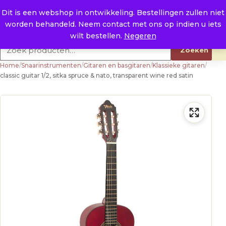
Naar de inhoud
0
E. info@raysland.nl
Dit is een webshop in ontwikkeling. Bestellingen zullen niet
worden behandeld. Neem contact met ons op indien u iets
Productcategorieën
wilt bestellen.
Negeren
Zoeken naar:
Zoeken
Home
/
Snaarinstrumenten
/
Gitaren en basgitaren
/
Klassieke gitaren
/
classic guitar 1/2, sitka spruce & nato, transparent wine red satin