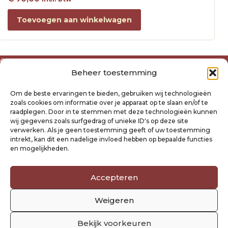
Toevoegen aan winkelwagen
Over ons
Beheer toestemming
Algemene voorwaarden
Disclaimer
Om de beste ervaringen te bieden, gebruiken wij technologieën
Privacyverklaring Raysland
zoals cookies om informatie over je apparaat op te slaan en/of te
Cookiebeleid
raadplegen. Door in te stemmen met deze technologieën kunnen
wij gegevens zoals surfgedrag of unieke ID's op deze site
verwerken. Als je geen toestemming geeft of uw toestemming
Mijn account
intrekt, kan dit een nadelige invloed hebben op bepaalde functies
Klantenservice
en mogelijkheden.
Contact
Verzending- en retourbeleid
Accepteren
Winkelwagen
Weigeren
Volg ons
Bekijk voorkeuren