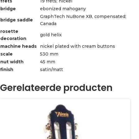
frets
19 frets; nickel
bridge
ebonized mahogany
GraphTech NuBone XB, compensated;
bridge saddle
Canada
rosette
gold helix
decoration
machine heads
nickel plated with cream buttons
scale
530 mm
nut width
45 mm
finish
satin/matt
Gerelateerde producten