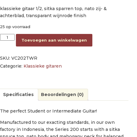
klassieke gitaar 1/2, sitka sparren top, nato zij- &
achterblad, transparant wijnrode finish
25 op voorraad
classic guitar 1/2, sitka spruce & nato, transparent wine red sa
Toevoegen aan winkelwagen
SKU:
VC202TWR
Categorie:
Klassieke gitaren
Specificaties
Beoordelingen (0)
The perfect Student or Intermediate Guitar!
Manufactured to our exacting standards, in our own
factory in Indonesia, the Series 200 starts with a sitka
spruce top, nato body and mahogany neck for balanced