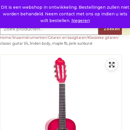
Naar de inhoud
0
E. info@raysland.nl
Dit is een webshop in ontwikkeling. Bestellingen zullen niet
worden behandeld. Neem contact met ons op indien u iets
Productcategorieën
wilt bestellen.
Negeren
Zoeken naar:
Zoeken
Home
/
Snaarinstrumenten
/
Gitaren en basgitaren
/
Klassieke gitaren
/
classic guitar 1/4, linden body, maple fb, pink sunburst