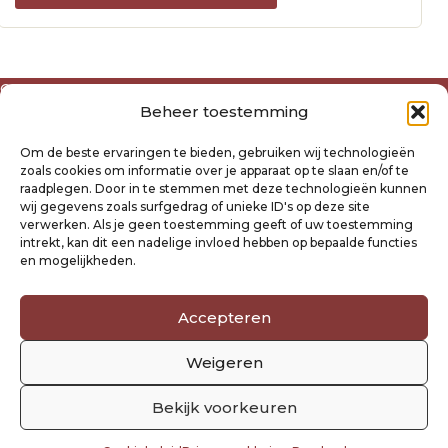
Over ons
Beheer toestemming
Algemene voorwaarden
Disclaimer
Om de beste ervaringen te bieden, gebruiken wij technologieën
Privacyverklaring Raysland
zoals cookies om informatie over je apparaat op te slaan en/of te
Cookiebeleid
raadplegen. Door in te stemmen met deze technologieën kunnen
wij gegevens zoals surfgedrag of unieke ID's op deze site
verwerken. Als je geen toestemming geeft of uw toestemming
Mijn account
intrekt, kan dit een nadelige invloed hebben op bepaalde functies
Klantenservice
en mogelijkheden.
Contact
Verzending- en retourbeleid
Accepteren
Winkelwagen
Weigeren
Volg ons
Bekijk voorkeuren