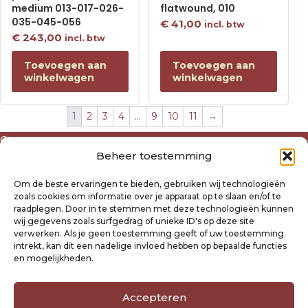
medium 013-017-026-
flatwound, 010
035-045-056
€
41,00
incl. btw
€
243,00
incl. btw
Toevoegen aan
Toevoegen aan
winkelwagen
winkelwagen
1
2
3
4
…
9
10
11
→
Over ons
Beheer toestemming
Algemene voorwaarden
Disclaimer
Om de beste ervaringen te bieden, gebruiken wij technologieën
Privacyverklaring Raysland
zoals cookies om informatie over je apparaat op te slaan en/of te
Cookiebeleid
raadplegen. Door in te stemmen met deze technologieën kunnen
wij gegevens zoals surfgedrag of unieke ID's op deze site
verwerken. Als je geen toestemming geeft of uw toestemming
Mijn account
intrekt, kan dit een nadelige invloed hebben op bepaalde functies
Klantenservice
en mogelijkheden.
Contact
Verzending- en retourbeleid
Accepteren
Winkelwagen