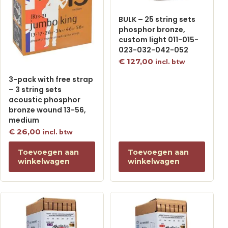
BULK – 25 string sets
phosphor bronze,
custom light 011-015-
023-032-042-052
€
127,00
incl. btw
3-pack with free strap
– 3 string sets
acoustic phosphor
bronze wound 13-56,
medium
€
26,00
incl. btw
Toevoegen aan
Toevoegen aan
winkelwagen
winkelwagen