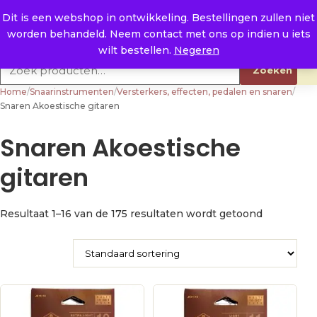
Naar de inhoud
0
E. info@raysland.nl
Dit is een webshop in ontwikkeling. Bestellingen zullen niet
worden behandeld. Neem contact met ons op indien u iets
Productcategorieën
wilt bestellen.
Negeren
Zoeken naar:
Zoeken
Home
/
Snaarinstrumenten
/
Versterkers, effecten, pedalen en snaren
/
Snaren Akoestische gitaren
Snaren Akoestische
gitaren
Resultaat 1–16 van de 175 resultaten wordt getoond