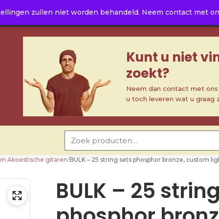
ellingen zullen niet worden behandeld. Neem contact met ons 
Kunt u niet v
zoekt?
Neem dan contact met ons o
u toch leveren wat u graag 
Zoeken naar:
en Akoestische gitaren
/
BULK – 25 string sets phosphor bronze, custom l
BULK – 25 string
phosphor bronz