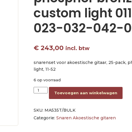
custom light 01
023-032-042-0
€
243,00
incl. btw
snarenset voor akoestische gitaar, 25-pack, 
light, 11-52
6 op voorraad
BULK - 25 string sets phosphor bronze, custo
Toevoegen aan winkelwagen
SKU:
MA535T/BULK
Categorie:
Snaren Akoestische gitaren