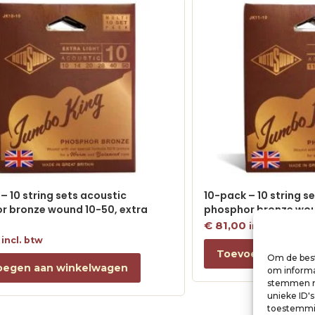
– 10 string sets acoustic
10-pack – 10 string s
r bronze wound 10-50, extra
phosphor bronze woun
€
81,00
incl. btw
incl. btw
Toevoegen aan w
Om de best
oegen aan winkelwagen
om informat
stemmen me
unieke ID'
toestemmin