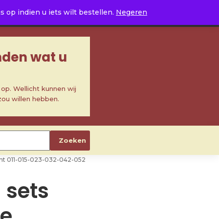
0
op indien u iets wilt bestellen.
Negeren
inden wat u
p. Wellicht kunnen wij
zou willen hebben.
Zoeken
ight 011-015-023-032-042-052
 sets
e,