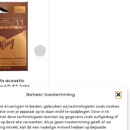
ets acoustic
10-pack – 10 string sets acoustic
d 11-52, light
phosphor bronze wound 12-54, m
light
Beheer toestemming
€
81,00
incl. btw
inkelwagen
e ervaringen te bieden, gebruiken wij technologieën zoals cookies
Toevoegen aan winkelwagen
ie over je apparaat op te slaan en/of te raadplegen. Door in te
t deze technologieën kunnen wij gegevens zoals surfgedrag of
s op deze site verwerken. Als je geen toestemming geeft of uw
g intrekt, kan dit een nadelige invloed hebben op bepaalde