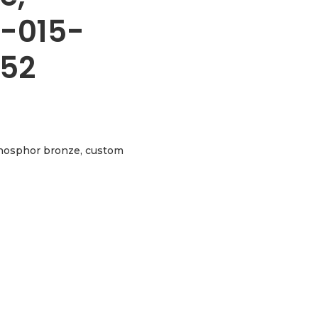
1-015-
52
phosphor bronze, custom
m light 011-015-023-032-042-052 aantal