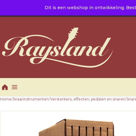
Naar de inhoud
Dit is een webshop in ontwikkeling. Best
E. info@raysland.nl
|
T. +31 10 5016605
Productcategorieën
Home
/
Snaarinstrumenten
/
Versterkers, effecten, pedalen en snaren
/
Snar