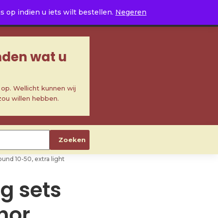
0
op indien u iets wilt bestellen.
Negeren
inden wat u
p. Wellicht kunnen wij
zou willen hebben.
Zoeken
und 10-50, extra light
ng sets
hor