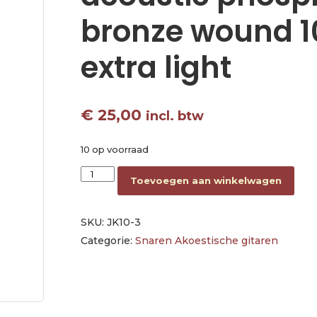
bronze wound 1
extra light
€
25,00
incl. btw
10 op voorraad
3-pack - 3 string sets acoustic phosphor bron
Toevoegen aan winkelwagen
SKU:
JK10-3
Categorie:
Snaren Akoestische gitaren