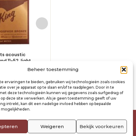
ets acoustic
10-pack – 10 string sets acoustic
d 11-52, light
phosphor bronze wound 12-54, m
light
Beheer toestemming
€
81,00
incl. btw
inkelwagen
e ervaringen te bieden, gebruiken wij technologieën zoals cookies
Toevoegen aan winkelwagen
ie over je apparaat op te slaan en/of te raadplegen. Door in te
t deze technologieën kunnen wij gegevens zoals surfgedrag of
s op deze site verwerken. Als je geen toestemming geeft of uw
g intrekt, kan dit een nadelige invloed hebben op bepaalde
n mogelijkheden.
epteren
Weigeren
Bekijk voorkeuren