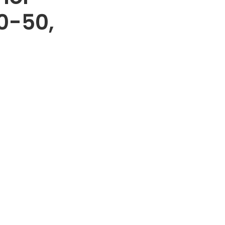
0-50,
ze wound 10-50, extra light aantal