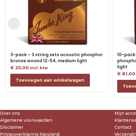
3-pack – 3 string sets acoustic phosphor
10-pack 
bronze wound 12-54, medium light
phospho
light
€
25,00
incl. btw
€
81,00
Toevoegen aan winkelwagen
Toev
Over ons
Mijn acco
Algemene voorwaarden
Klantense
Disclaimer
Contact
Privacyverklaring Raysland
Verzendin