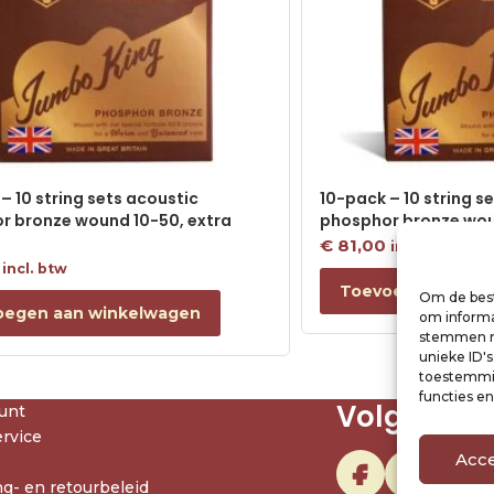
– 10 string sets acoustic
10-pack – 10 string s
r bronze wound 10-50, extra
phosphor bronze woun
€
81,00
incl. btw
incl. btw
Toevoegen aan w
Om de best
oegen aan winkelwagen
om informat
stemmen me
unieke ID'
toestemmin
functies e
Volg ons
unt
rvice
Acc
g- en retourbeleid