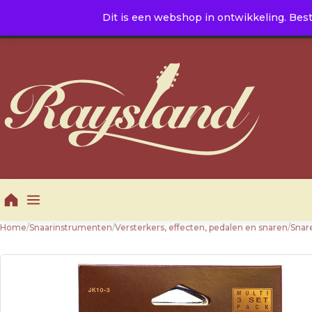
Naar de inhoud
Dit is een webshop in ontwikkeling. Best
E. info@raysland.nl
|
T. +31 10 5016605
Productcategorieën
Home
/
Snaarinstrumenten
/
Versterkers, effecten, pedalen en snaren
/
Snar