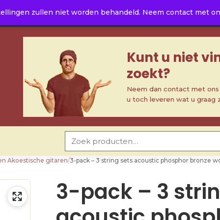
ellingen zullen niet worden behandeld. Neem contact met ons 
Kunt u niet v
zoekt?
Neem dan contact met ons o
u toch leveren wat u graag 
Zoeken naar:
en Akoestische gitaren
/
3-pack – 3 string sets acoustic phosphor bronze wo
3-pack – 3 stri
acoustic phosp