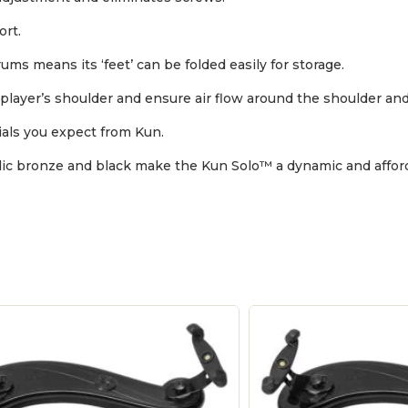
ort.
s means its ‘feet’ can be folded easily for storage.
 player’s shoulder and ensure air flow around the shoulder an
ials you expect from Kun.
llic bronze and black make the Kun Solo™ a dynamic and affor