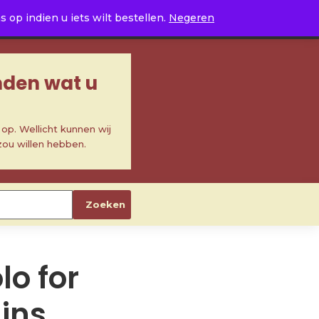
0
op indien u iets wilt bestellen.
Negeren
inden wat u
p. Wellicht kunnen wij
zou willen hebben.
Zoeken
lo for
lins