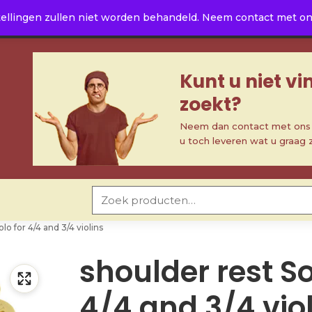
ellingen zullen niet worden behandeld. Neem contact met ons 
Kunt u niet v
zoekt?
Neem dan contact met ons o
u toch leveren wat u graag 
Zoeken naar:
lo for 4/4 and 3/4 violins
shoulder rest So
4/4 and 3/4 vio