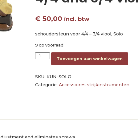
€
50,00
incl. btw
schoudersteun voor 4/4 – 3/4 viool, Solo
9 op voorraad
shoulder rest Solo for 4/4 and 3/4 violins aanta
Toevoegen aan winkelwagen
SKU:
KUN-SOLO
Categorie:
Accessoires strijkinstrumenten
e adjustment and eliminates screws.