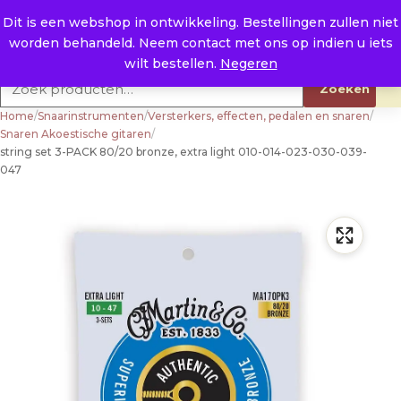
Naar de inhoud
0
E. info@raysland.nl
Dit is een webshop in ontwikkeling. Bestellingen zullen niet
worden behandeld. Neem contact met ons op indien u iets
Productcategorieën
wilt bestellen.
Negeren
Zoeken naar:
Zoeken
Home
/
Snaarinstrumenten
/
Versterkers, effecten, pedalen en snaren
/
Snaren Akoestische gitaren
/
string set 3-PACK 80/20 bronze, extra light 010-014-023-030-039-
047