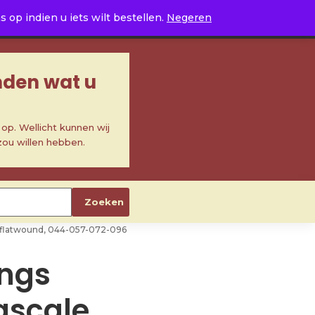
0
op indien u iets wilt bestellen.
Negeren
inden wat u
p. Wellicht kunnen wij
zou willen hebben.
Zoeken
kel flatwound, 044-057-072-096
ings
gscale,