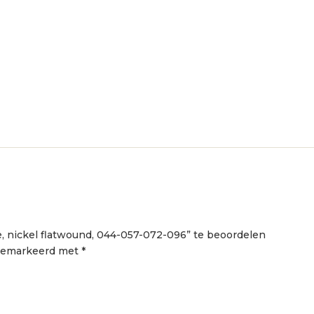
e, nickel flatwound, 044-057-072-096” te beoordelen
 gemarkeerd met
*