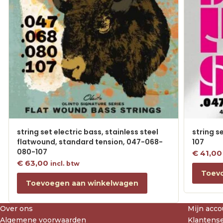
string set electric bass, stainless steel
string s
flatwound, standard tension, 047-068-
107
080-107
€
41,00
€
63,00
incl. btw
Toev
Toevoegen aan winkelwagen
Over ons
Mijn acco
Algemene voorwaarden
Klantense