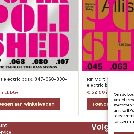
et electric bass, 047-068-080-
Ian Martin Allison Sig
electric bass, 045-0
€
52,00
incl. btw
incl. btw
Om de best
om informat
oegen aan winkelwagen
Toevoegen aan w
stemmen me
unieke ID'
toestemmin
functies e
Volg ons
unt
rvice