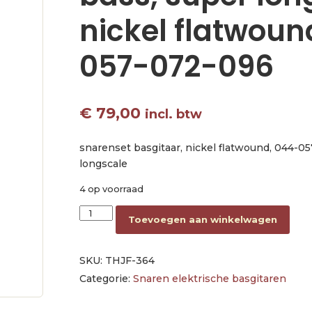
nickel flatwoun
057-072-096
€
79,00
incl. btw
snarenset basgitaar, nickel flatwound, 044-0
longscale
4 op voorraad
string set 4-strings bass, super longscale, ni
Toevoegen aan winkelwagen
SKU:
THJF-364
Categorie:
Snaren elektrische basgitaren