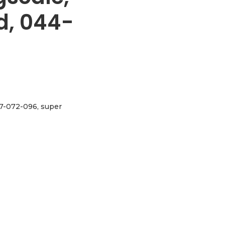
d, 044-
57-072-096, super
ckel flatwound, 044-057-072-096 aantal