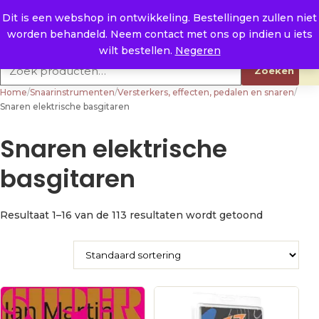
Naar de inhoud
0
E. info@raysland.nl
Dit is een webshop in ontwikkeling. Bestellingen zullen niet
worden behandeld. Neem contact met ons op indien u iets
Productcategorieën
wilt bestellen.
Negeren
Zoeken naar:
Zoeken
Home
/
Snaarinstrumenten
/
Versterkers, effecten, pedalen en snaren
/
Snaren elektrische basgitaren
Snaren elektrische
basgitaren
Resultaat 1–16 van de 113 resultaten wordt getoond