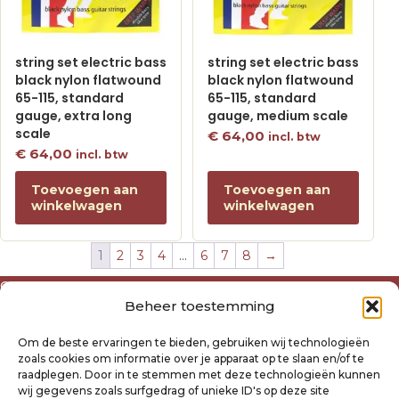
string set electric bass
string set electric bass
black nylon flatwound
black nylon flatwound
65-115, standard
65-115, standard
gauge, extra long
gauge, medium scale
scale
€
64,00
incl. btw
€
64,00
incl. btw
Toevoegen aan
Toevoegen aan
winkelwagen
winkelwagen
1
2
3
4
…
6
7
8
→
Over ons
Beheer toestemming
Algemene voorwaarden
Disclaimer
Om de beste ervaringen te bieden, gebruiken wij technologieën
Privacyverklaring Raysland
zoals cookies om informatie over je apparaat op te slaan en/of te
Cookiebeleid
raadplegen. Door in te stemmen met deze technologieën kunnen
wij gegevens zoals surfgedrag of unieke ID's op deze site