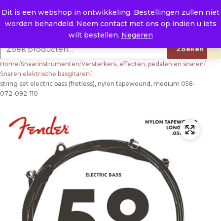
Naar de inhoud
0
E. info@raysland.nl
Dit is een webshop in ontwikkeling. Bestellingen zullen niet
worden behandeld. Neem contact met ons op indien u iets
Productcategorieën
wilt bestellen.
Negeren
Zoeken naar:
Zoeken
Home
/
Snaarinstrumenten
/
Versterkers, effecten, pedalen en snaren
/
Snaren elektrische basgitaren
/
string set electric bass (fretless), nylon tapewound, medium 058-
072-092-110