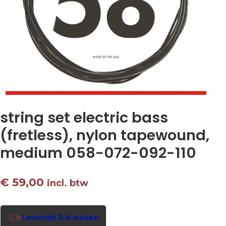
string set electric bass
(fretless), nylon tapewound,
medium 058-072-092-110
€
59,00
incl. btw
Levertijd 3-6 weken