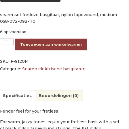
snarenset fretloze basgitaar, nylon tapewound, medium
058-072-092-110
6 op voorraad
string set electric bass (fretless), nylon tapewound, medium 
Toevoegen aan winkelwagen
SKU:
F-9120M
Categorie:
Snaren elektrische basgitaren
Specificaties
Beoordelingen (0)
Fender feel for your fretless
For warm, jazzy tones, equip your fretless bass with a set
of black nylon tapewound strings. The flat nylon