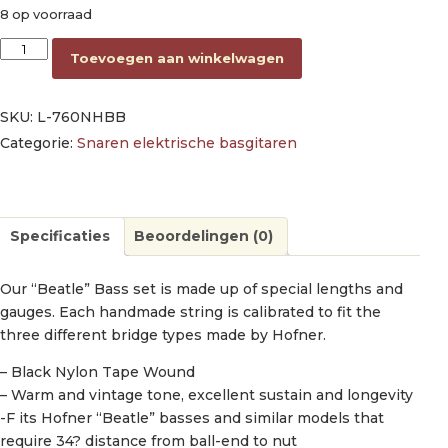
8 op voorraad
string set electric 'Beatle' bass, black nylon tape wound, 05
Toevoegen aan winkelwagen
SKU:
L-760NHBB
Categorie:
Snaren elektrische basgitaren
Specificaties
Beoordelingen (0)
Our “Beatle” Bass set is made up of special lengths and
gauges. Each handmade string is calibrated to fit the
three different bridge types made by Hofner.
– Black Nylon Tape Wound
– Warm and vintage tone, excellent sustain and longevity
-F its Hofner “Beatle” basses and similar models that
require 34? distance from ball-end to nut