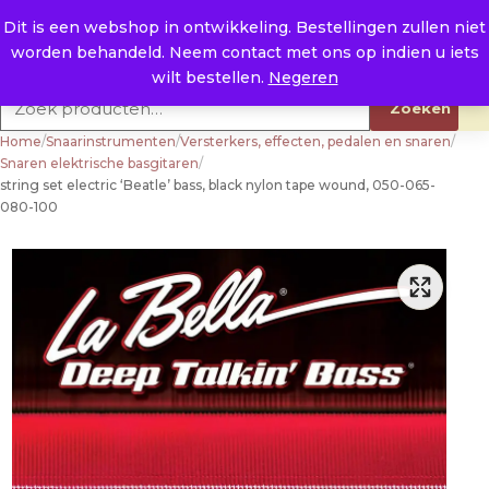
Naar de inhoud
0
E. info@raysland.nl
Dit is een webshop in ontwikkeling. Bestellingen zullen niet
worden behandeld. Neem contact met ons op indien u iets
Productcategorieën
wilt bestellen.
Negeren
Zoeken naar:
Zoeken
Home
/
Snaarinstrumenten
/
Versterkers, effecten, pedalen en snaren
/
Snaren elektrische basgitaren
/
string set electric ‘Beatle’ bass, black nylon tape wound, 050-065-
080-100