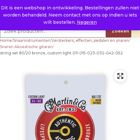
Naar de inhoud
0
E. info@raysland.nl
Dit is een webshop in ontwikkeling. Bestellingen zullen niet
worden behandeld. Neem contact met ons op indien u iets
Productcategorieën
wilt bestellen.
Negeren
Zoeken naar:
Zoeken
Home
/
Snaarinstrumenten
/
Versterkers, effecten, pedalen en snaren
/
Snaren Akoestische gitaren
/
string set 80/20 bronze, custom light 011-015-023-032-042-052