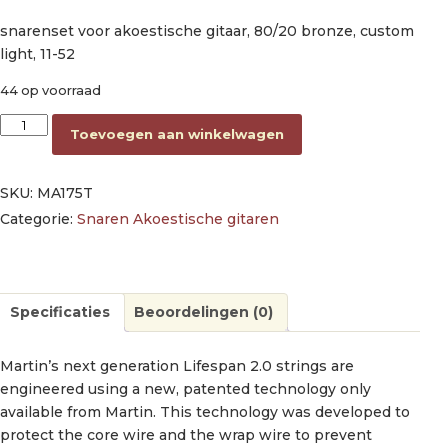
snarenset voor akoestische gitaar, 80/20 bronze, custom
light, 11-52
44 op voorraad
string set 80/20 bronze, custom light 011-015-023-032-042-0
Toevoegen aan winkelwagen
SKU:
MA175T
Categorie:
Snaren Akoestische gitaren
Specificaties
Beoordelingen (0)
Martin’s next generation Lifespan 2.0 strings are
engineered using a new, patented technology only
available from Martin. This technology was developed to
protect the core wire and the wrap wire to prevent