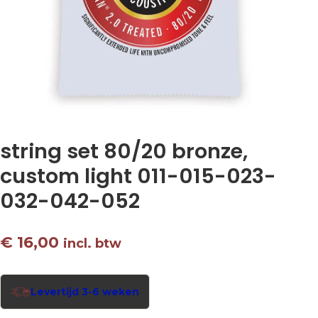
string set 80/20 bronze,
custom light 011-015-023-
032-042-052
€
16,00
incl. btw
Levertijd 3-6 weken