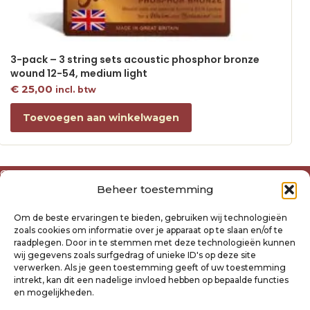
3-pack – 3 string sets acoustic phosphor bronze
wound 12-54, medium light
€
25,00
incl. btw
Toevoegen aan winkelwagen
Over ons
Beheer toestemming
Algemene voorwaarden
Disclaimer
Om de beste ervaringen te bieden, gebruiken wij technologieën
Privacyverklaring Raysland
zoals cookies om informatie over je apparaat op te slaan en/of te
Cookiebeleid
raadplegen. Door in te stemmen met deze technologieën kunnen
wij gegevens zoals surfgedrag of unieke ID's op deze site
verwerken. Als je geen toestemming geeft of uw toestemming
Mijn account
intrekt, kan dit een nadelige invloed hebben op bepaalde functies
Klantenservice
en mogelijkheden.
Contact