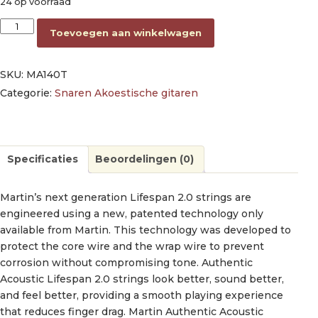
24 op voorraad
string set 80/20 bronze, light 012-016-025-032-042-054 aanta
Toevoegen aan winkelwagen
SKU:
MA140T
Categorie:
Snaren Akoestische gitaren
Specificaties
Beoordelingen (0)
Martin’s next generation Lifespan 2.0 strings are
engineered using a new, patented technology only
available from Martin. This technology was developed to
protect the core wire and the wrap wire to prevent
corrosion without compromising tone. Authentic
Acoustic Lifespan 2.0 strings look better, sound better,
and feel better, providing a smooth playing experience
that reduces finger drag. Martin Authentic Acoustic