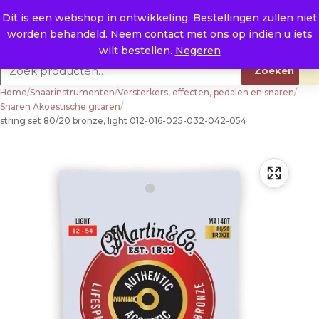
Naar de inhoud
0
E. info@raysland.nl
Dit is een webshop in ontwikkeling. Bestellingen zullen niet
worden behandeld. Neem contact met ons op indien u iets
Productcategorieën
wilt bestellen.
Negeren
Zoeken naar:
Zoeken
Home
/
Snaarinstrumenten
/
Versterkers, effecten, pedalen en snaren
/
Snaren Akoestische gitaren
/
string set 80/20 bronze, light 012-016-025-032-042-054