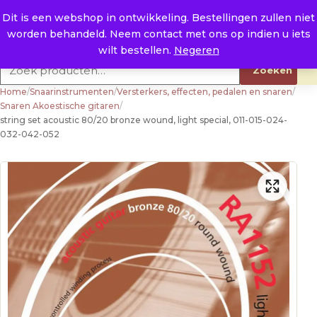
Naar de inhoud
0
E. info@raysland.nl
Dit is een webshop in ontwikkeling. Bestellingen zullen niet
worden behandeld. Neem contact met ons op indien u iets
Productcategorieën
wilt bestellen.
Negeren
Zoeken naar:
Zoeken
Home
/
Snaarinstrumenten
/
Versterkers, effecten, pedalen en snaren
/
Snaren Akoestische gitaren
/
string set acoustic 80/20 bronze wound, light special, 011-015-024-
032-042-052