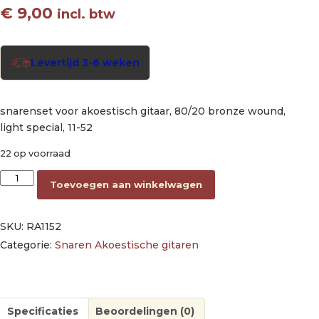
€
9,00
incl. btw
Levertijd 3-6 weken
snarenset voor akoestisch gitaar, 80/20 bronze wound,
light special, 11-52
22 op voorraad
string set acoustic 80/20 bronze wound, light special, 011-0
Toevoegen aan winkelwagen
SKU:
RA1152
Categorie:
Snaren Akoestische gitaren
Specificaties
Beoordelingen (0)