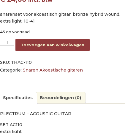
snarenset voor akoestisch gitaar, bronze hybrid wound,
extra light, 10-41
45 op voorraad
string set acoustic, bronze hybrid wound, 010-013-016-022-0
Toevoegen aan winkelwagen
SKU:
THAC-110
Categorie:
Snaren Akoestische gitaren
Specificaties
Beoordelingen (0)
PLECTRUM – ACOUSTIC GUITAR
SET AC110
extra light