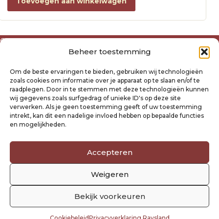
Toevoegen aan winkelwagen
Over ons
Beheer toestemming
Algemene voorwaarden
Disclaimer
Om de beste ervaringen te bieden, gebruiken wij technologieën
Privacyverklaring Raysland
zoals cookies om informatie over je apparaat op te slaan en/of te
Cookiebeleid
raadplegen. Door in te stemmen met deze technologieën kunnen
wij gegevens zoals surfgedrag of unieke ID's op deze site
verwerken. Als je geen toestemming geeft of uw toestemming
Mijn account
intrekt, kan dit een nadelige invloed hebben op bepaalde functies
Klantenservice
en mogelijkheden.
Contact
Verzending- en retourbeleid
Accepteren
Winkelwagen
Weigeren
Volg ons
Bekijk voorkeuren
Cookiebeleid
Privacyverklaring Raysland