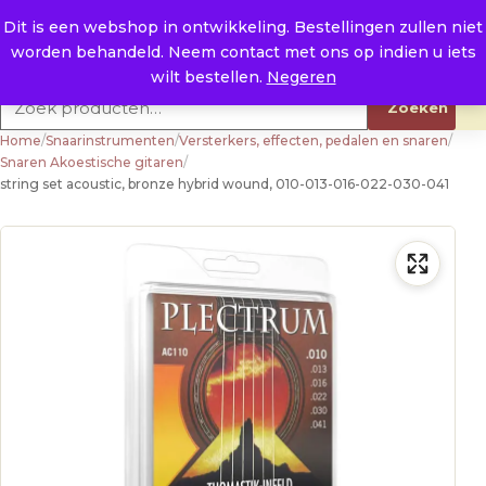
Naar de inhoud
0
E. info@raysland.nl
Dit is een webshop in ontwikkeling. Bestellingen zullen niet
worden behandeld. Neem contact met ons op indien u iets
Productcategorieën
wilt bestellen.
Negeren
Zoeken naar:
Zoeken
Home
/
Snaarinstrumenten
/
Versterkers, effecten, pedalen en snaren
/
Snaren Akoestische gitaren
/
string set acoustic, bronze hybrid wound, 010-013-016-022-030-041