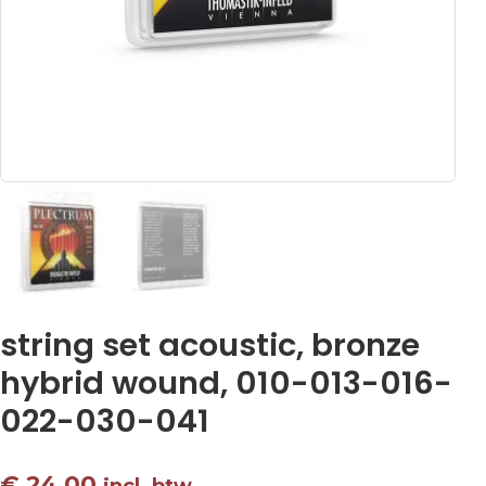
string set acoustic, bronze
hybrid wound, 010-013-016-
022-030-041
€
24,00
incl. btw