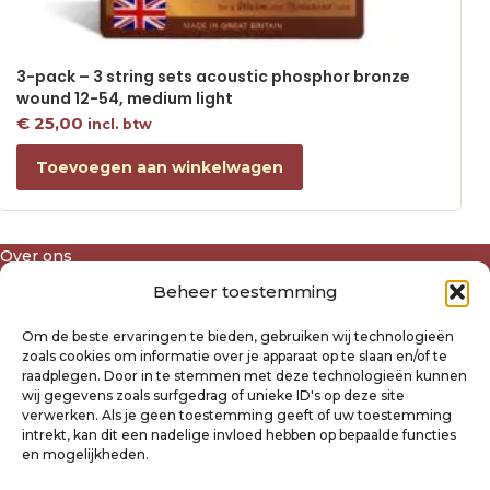
3-pack – 3 string sets acoustic phosphor bronze
wound 12-54, medium light
€
25,00
incl. btw
Toevoegen aan winkelwagen
Over ons
Algemene voorwaarden
Beheer toestemming
Disclaimer
Privacyverklaring Raysland
Om de beste ervaringen te bieden, gebruiken wij technologieën
Cookiebeleid
zoals cookies om informatie over je apparaat op te slaan en/of te
raadplegen. Door in te stemmen met deze technologieën kunnen
wij gegevens zoals surfgedrag of unieke ID's op deze site
Mijn account
verwerken. Als je geen toestemming geeft of uw toestemming
intrekt, kan dit een nadelige invloed hebben op bepaalde functies
Klantenservice
en mogelijkheden.
Contact