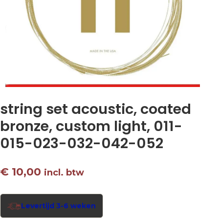
string set acoustic, coated
bronze, custom light, 011-
015-023-032-042-052
€
10,00
incl. btw
Levertijd 3-6 weken