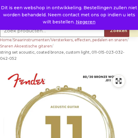
Naar de inhoud
0
E. info@raysland.nl
Dit is een webshop in ontwikkeling. Bestellingen zullen niet
worden behandeld. Neem contact met ons op indien u iets
Productcategorieën
wilt bestellen.
Negeren
Zoeken naar:
Zoeken
Home
/
Snaarinstrumenten
/
Versterkers, effecten, pedalen en snaren
/
Snaren Akoestische gitaren
/
string set acoustic, coated bronze, custom light, 011-015-023-032-
042-052