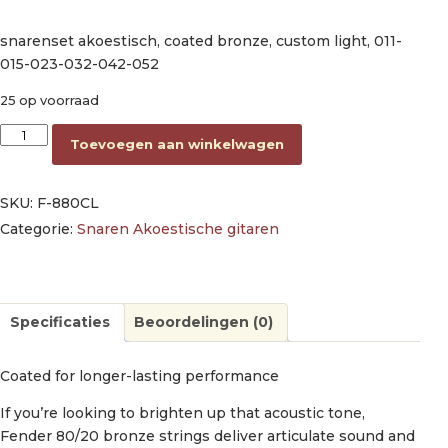
snarenset akoestisch, coated bronze, custom light, 011-
015-023-032-042-052
25 op voorraad
string set acoustic, coated bronze, custom light, 011-015-023
Toevoegen aan winkelwagen
SKU:
F-880CL
Categorie:
Snaren Akoestische gitaren
Specificaties
Beoordelingen (0)
Coated for longer-lasting performance
If you’re looking to brighten up that acoustic tone,
Fender 80/20 bronze strings deliver articulate sound and