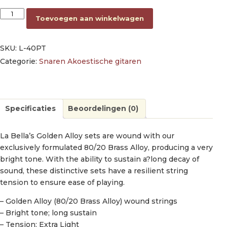
string set acoustic, extra light, 010-014-020-028-038-050 aant
Toevoegen aan winkelwagen
SKU:
L-40PT
Categorie:
Snaren Akoestische gitaren
Specificaties
Beoordelingen (0)
La Bella’s Golden Alloy sets are wound with our
exclusively formulated 80/20 Brass Alloy, producing a very
bright tone. With the ability to sustain a?long decay of
sound, these distinctive sets have a resilient string
tension to ensure ease of playing.
– Golden Alloy (80/20 Brass Alloy) wound strings
– Bright tone; long sustain
– Tension: Extra Light