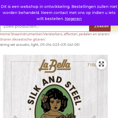
Naar de inhoud
0
E. info@raysland.nl
Dit is een webshop in ontwikkeling. Bestellingen zullen niet
worden behandeld. Neem contact met ons op indien u iets
Productcategorieën
wilt bestellen.
Negeren
Zoeken naar:
Zoeken
Home
/
Snaarinstrumenten
/
Versterkers, effecten, pedalen en snaren
/
Snaren Akoestische gitaren
/
string set acoustic, light, 011-014-023-031-041-051