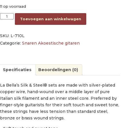
11 op voorraad
string set acoustic, light, 011-014-023-031-041-051 aantal
Toevoegen aan winkelwagen
SKU:
L-710L
Categorie:
Snaren Akoestische gitaren
Specificaties
Beoordelingen (0)
La Bella’s Silk & Steel® sets are made with silver-plated
copper wire, hand-wound over a middle layer of pure
Italian silk filament and an inner steel core. Preferred by
finger-style guitarists for their soft touch and sweet tone,
these strings have less tension than standard steel,
bronze or brass wound strings.