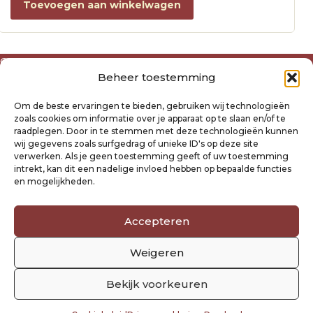
Toevoegen aan winkelwagen
Over ons
Beheer toestemming
Algemene voorwaarden
Disclaimer
Om de beste ervaringen te bieden, gebruiken wij technologieën
Privacyverklaring Raysland
zoals cookies om informatie over je apparaat op te slaan en/of te
Cookiebeleid
raadplegen. Door in te stemmen met deze technologieën kunnen
wij gegevens zoals surfgedrag of unieke ID's op deze site
verwerken. Als je geen toestemming geeft of uw toestemming
Mijn account
intrekt, kan dit een nadelige invloed hebben op bepaalde functies
Klantenservice
en mogelijkheden.
Contact
Verzending- en retourbeleid
Accepteren
Winkelwagen
Weigeren
Volg ons
Bekijk voorkeuren