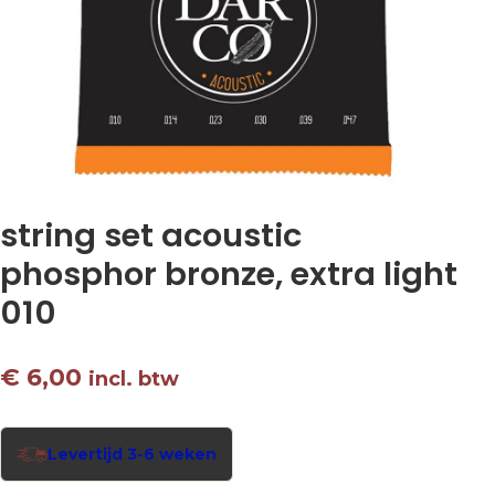
string set acoustic
phosphor bronze, extra light
010
€
6,00
incl. btw
Levertijd 3-6 weken