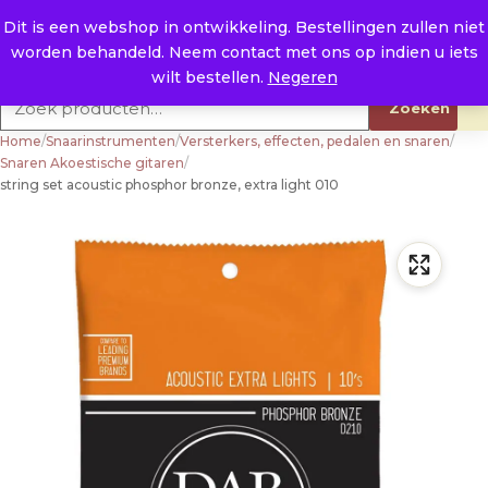
Naar de inhoud
0
E. info@raysland.nl
Dit is een webshop in ontwikkeling. Bestellingen zullen niet
worden behandeld. Neem contact met ons op indien u iets
Productcategorieën
wilt bestellen.
Negeren
Zoeken naar:
Zoeken
Home
/
Snaarinstrumenten
/
Versterkers, effecten, pedalen en snaren
/
Snaren Akoestische gitaren
/
string set acoustic phosphor bronze, extra light 010