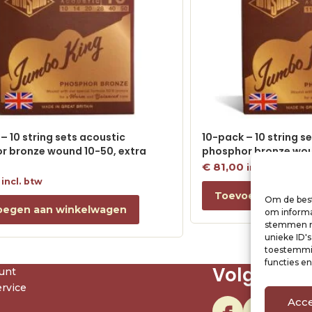
– 10 string sets acoustic
10-pack – 10 string s
r bronze wound 10-50, extra
phosphor bronze woun
€
81,00
incl. btw
incl. btw
Toevoegen aan w
Om de best
oegen aan winkelwagen
om informat
stemmen me
unieke ID'
toestemmin
functies e
Volg ons
unt
rvice
Acc