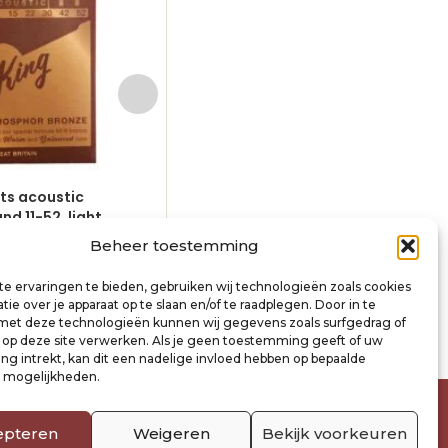
ets acoustic
10-pack – 10 string sets acoustic
d 11-52, light
phosphor bronze wound 12-54, m
light
Beheer toestemming
€
81,00
incl. btw
inkelwagen
e ervaringen te bieden, gebruiken wij technologieën zoals cookies
Toevoegen aan winkelwagen
ie over je apparaat op te slaan en/of te raadplegen. Door in te
t deze technologieën kunnen wij gegevens zoals surfgedrag of
s op deze site verwerken. Als je geen toestemming geeft of uw
g intrekt, kan dit een nadelige invloed hebben op bepaalde
n mogelijkheden.
epteren
Weigeren
Bekijk voorkeuren