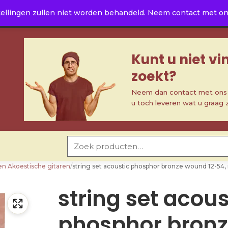
ellingen zullen niet worden behandeld. Neem contact met ons 
Kunt u niet v
zoekt?
Neem dan contact met ons o
u toch leveren wat u graag 
Zoeken naar:
en Akoestische gitaren
/
string set acoustic phosphor bronze wound 12-54
string set acous
phosphor bron