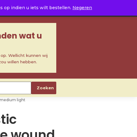
0
op indien u iets wilt bestellen.
Negeren
inden wat u
p. Wellicht kunnen wij
zou willen hebben.
Zoeken
, medium light
tic
ze wound