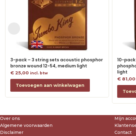
3-pack – 3 string sets acoustic phosphor
10-pack 
bronze wound 12-54, medium light
phospho
light
€
25,00
incl. btw
€
81,00
Toevoegen aan winkelwagen
Toev
Over ons
Mijn acco
Algemene voorwaarden
Klantense
Disclaimer
Contact