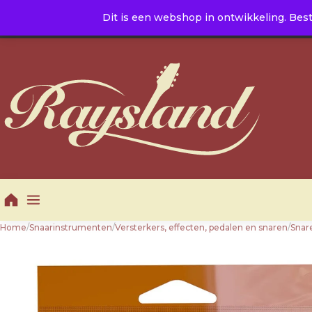
Naar de inhoud
Dit is een webshop in ontwikkeling. Best
E. info@raysland.nl
|
T. +31 10 5016605
Productcategorieën
Home
/
Snaarinstrumenten
/
Versterkers, effecten, pedalen en snaren
/
Snar