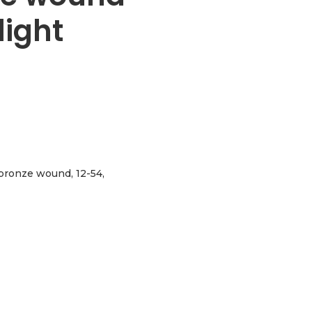
light
bronze wound, 12-54,
-54, medium light aantal