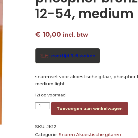
12-54, medium 
€
10,00
incl. btw
Levertijd 3-6 weken
snarenset voor akoestische gitaar, phosphor 
medium light
121 op voorraad
string set acoustic phosphor bronze wound 12
Toevoegen aan winkelwagen
SKU:
JK12
Categorie:
Snaren Akoestische gitaren