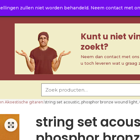
ellingen zullen niet worden behandeld. Neem contact met ons 
Kunt u niet v
zoekt?
Neem dan contact met ons o
u toch leveren wat u graag 
Zoeken naar:
en Akoestische gitaren
/
string set acoustic, phosphor bronze wound ligh
string set acous
phosphor bron