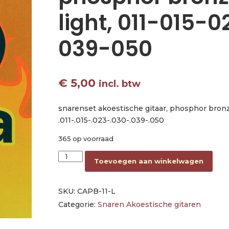
light, 011-015-
039-050
€
5,00
incl. btw
snarenset akoestische gitaar, phosphor bronz
.011-.015-.023-.030-.039-.050
365 op voorraad
string set acoustic, phosphor bronze wound l
Toevoegen aan winkelwagen
SKU:
CAPB-11-L
Categorie:
Snaren Akoestische gitaren