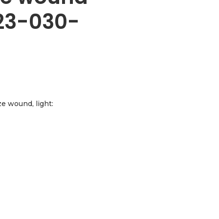
023-030-
e wound, light:
ight, 011-015-023-030-039-050 aantal