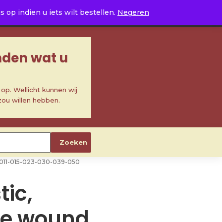
0
op indien u iets wilt bestellen.
Negeren
inden wat u
p. Wellicht kunnen wij
zou willen hebben.
Zoeken
t, 011-015-023-030-039-050
tic,
ze wound