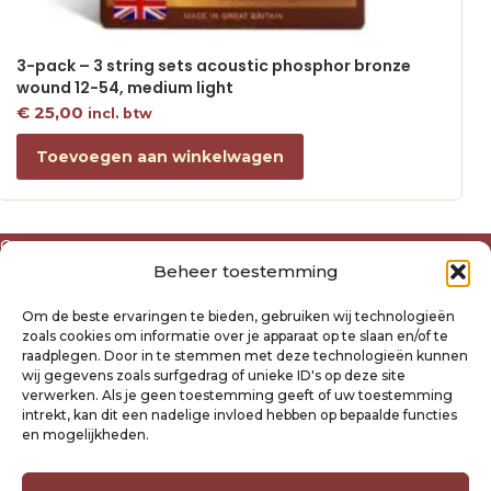
3-pack – 3 string sets acoustic phosphor bronze
wound 12-54, medium light
€
25,00
incl. btw
Toevoegen aan winkelwagen
Over ons
Beheer toestemming
Algemene voorwaarden
Disclaimer
Om de beste ervaringen te bieden, gebruiken wij technologieën
Privacyverklaring Raysland
zoals cookies om informatie over je apparaat op te slaan en/of te
Cookiebeleid
raadplegen. Door in te stemmen met deze technologieën kunnen
wij gegevens zoals surfgedrag of unieke ID's op deze site
verwerken. Als je geen toestemming geeft of uw toestemming
Mijn account
intrekt, kan dit een nadelige invloed hebben op bepaalde functies
Klantenservice
en mogelijkheden.
Contact
Verzending- en retourbeleid