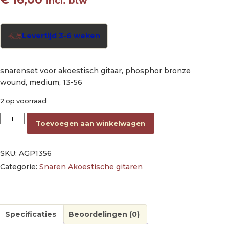
incl. btw
Levertijd 3-6 weken
snarenset voor akoestisch gitaar, phosphor bronze
wound, medium, 13-56
2 op voorraad
string set acoustic, phosphor bronze wound, medium, 013-056
Toevoegen aan winkelwagen
SKU:
AGP1356
Categorie:
Snaren Akoestische gitaren
Specificaties
Beoordelingen (0)