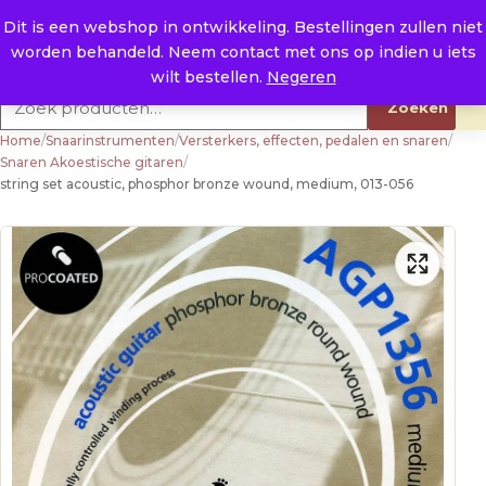
Naar de inhoud
0
E. info@raysland.nl
Dit is een webshop in ontwikkeling. Bestellingen zullen niet
worden behandeld. Neem contact met ons op indien u iets
Productcategorieën
wilt bestellen.
Negeren
Zoeken naar:
Zoeken
Home
/
Snaarinstrumenten
/
Versterkers, effecten, pedalen en snaren
/
Snaren Akoestische gitaren
/
string set acoustic, phosphor bronze wound, medium, 013-056