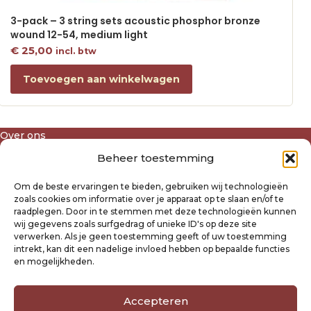
3-pack – 3 string sets acoustic phosphor bronze
wound 12-54, medium light
€
25,00
incl. btw
Toevoegen aan winkelwagen
Over ons
Algemene voorwaarden
Beheer toestemming
Disclaimer
Privacyverklaring Raysland
Om de beste ervaringen te bieden, gebruiken wij technologieën
Cookiebeleid
zoals cookies om informatie over je apparaat op te slaan en/of te
raadplegen. Door in te stemmen met deze technologieën kunnen
wij gegevens zoals surfgedrag of unieke ID's op deze site
Mijn account
verwerken. Als je geen toestemming geeft of uw toestemming
intrekt, kan dit een nadelige invloed hebben op bepaalde functies
Klantenservice
en mogelijkheden.
Contact
Verzending- en retourbeleid
Winkelwagen
Accepteren