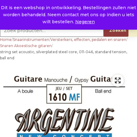
Naar de inhoud
0
E. info@raysland.nl
Dit is een webshop in ontwikkeling. Bestellingen zullen niet
worden behandeld. Neem contact met ons op indien u iets
Productcategorieën
wilt bestellen.
Negeren
Zoeken naar:
Zoeken
Home
/
Snaarinstrumenten
/
Versterkers, effecten, pedalen en snaren
/
Snaren Akoestische gitaren
/
string set acoustic, silverplated steel core, 011-046, standard tension,
ball end