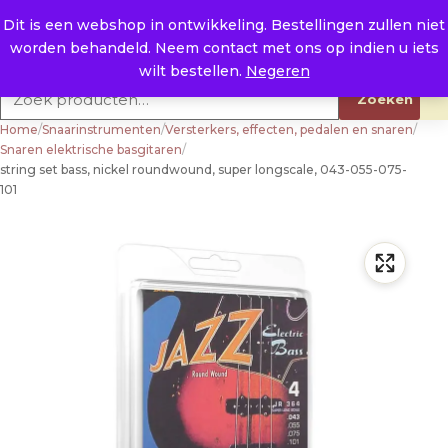
Naar de inhoud
0
E. info@raysland.nl
Dit is een webshop in ontwikkeling. Bestellingen zullen niet
worden behandeld. Neem contact met ons op indien u iets
Productcategorieën
wilt bestellen.
Negeren
Zoeken naar:
Zoeken
Home
/
Snaarinstrumenten
/
Versterkers, effecten, pedalen en snaren
/
Snaren elektrische basgitaren
/
string set bass, nickel roundwound, super longscale, 043-055-075-
101