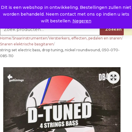
Naar de inhoud
0
E. info@raysland.nl
Dit is een webshop in ontwikkeling. Bestellingen zullen niet
worden behandeld. Neem contact met ons op indien u iets
Productcategorieën
wilt bestellen.
Negeren
Zoeken naar:
Zoeken
Home
/
Snaarinstrumenten
/
Versterkers, effecten, pedalen en snaren
/
Snaren elektrische basgitaren
/
string set electric bass, drop tuning, nickel roundwound, 050-070-
085-110