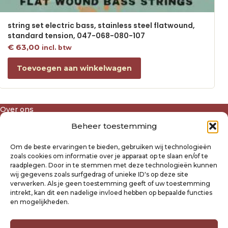
string set electric bass, stainless steel flatwound,
standard tension, 047-068-080-107
€
63,00
incl. btw
Toevoegen aan winkelwagen
Over ons
Algemene voorwaarden
Beheer toestemming
Disclaimer
Privacyverklaring Raysland
Om de beste ervaringen te bieden, gebruiken wij technologieën
Cookiebeleid
zoals cookies om informatie over je apparaat op te slaan en/of te
raadplegen. Door in te stemmen met deze technologieën kunnen
wij gegevens zoals surfgedrag of unieke ID's op deze site
Mijn account
verwerken. Als je geen toestemming geeft of uw toestemming
intrekt, kan dit een nadelige invloed hebben op bepaalde functies
Klantenservice
en mogelijkheden.
Contact
Verzending- en retourbeleid