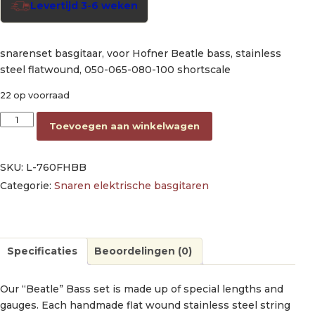
Levertijd 3-6 weken
snarenset basgitaar, voor Hofner Beatle bass, stainless
steel flatwound, 050-065-080-100 shortscale
22 op voorraad
string set electric bass, for Hofner Beatle, stainless steel f
Toevoegen aan winkelwagen
SKU:
L-760FHBB
Categorie:
Snaren elektrische basgitaren
Specificaties
Beoordelingen (0)
Our “Beatle” Bass set is made up of special lengths and
gauges. Each handmade flat wound stainless steel string