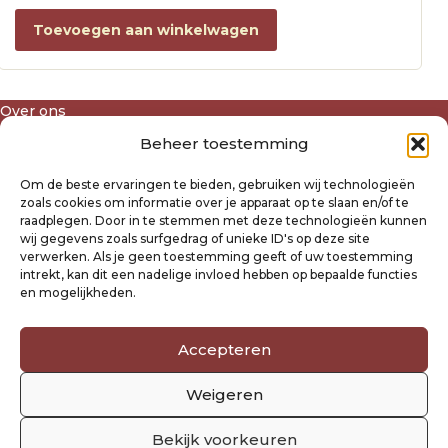
Toevoegen aan winkelwagen
Over ons
Algemene voorwaarden
Beheer toestemming
Disclaimer
Privacyverklaring Raysland
Om de beste ervaringen te bieden, gebruiken wij technologieën
Cookiebeleid
zoals cookies om informatie over je apparaat op te slaan en/of te
raadplegen. Door in te stemmen met deze technologieën kunnen
wij gegevens zoals surfgedrag of unieke ID's op deze site
Mijn account
verwerken. Als je geen toestemming geeft of uw toestemming
intrekt, kan dit een nadelige invloed hebben op bepaalde functies
Klantenservice
en mogelijkheden.
Contact
Verzending- en retourbeleid
Winkelwagen
Accepteren
Weigeren
Volg ons
Bekijk voorkeuren