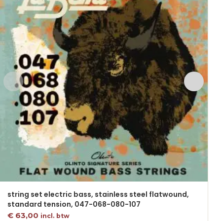
string set electric bass, stainless steel flatwound,
standard tension, 047-068-080-107
€
63,00
incl. btw