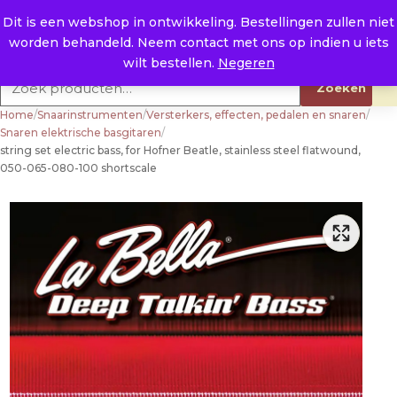
Naar de inhoud
0
E. info@raysland.nl
Dit is een webshop in ontwikkeling. Bestellingen zullen niet
worden behandeld. Neem contact met ons op indien u iets
Productcategorieën
wilt bestellen.
Negeren
Zoeken naar:
Zoeken
Home
/
Snaarinstrumenten
/
Versterkers, effecten, pedalen en snaren
/
Snaren elektrische basgitaren
/
string set electric bass, for Hofner Beatle, stainless steel flatwound,
050-065-080-100 shortscale