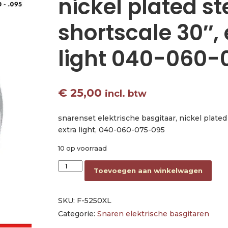
nickel plated st
shortscale 30″, 
light 040-060-
€
25,00
incl. btw
snarenset elektrische basgitaar, nickel plated 
extra light, 040-060-075-095
10 op voorraad
string set electric bass, nickel plated steel, 
Toevoegen aan winkelwagen
SKU:
F-5250XL
Categorie:
Snaren elektrische basgitaren