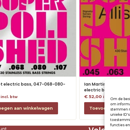
et electric bass, 047-068-080-
Ian Martin Allison Sig
electric bass, 045-0
€
52,00
incl. btw
incl. btw
Om de best
om informat
oegen aan winkelwagen
Toevoegen aan w
stemmen me
unieke ID'
toestemmin
functies e
unt