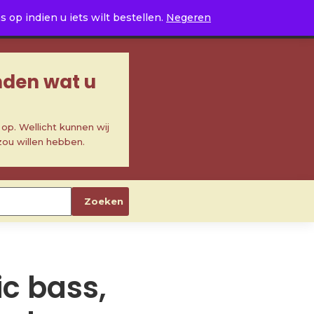
0
op indien u iets wilt bestellen.
Negeren
inden wat u
p. Wellicht kunnen wij
zou willen hebben.
Zoeken
ic bass,