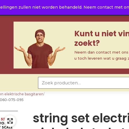
ellingen zullen niet worden behandeld. Neem contact met ons 
Kunt u niet v
zoekt?
Neem dan contact met ons o
u toch leveren wat u graag 
Zoeken naar:
en elektrische basgitaren
/
40-060-075-095
string set electr