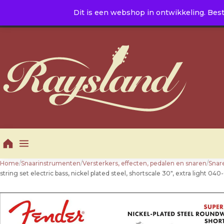
Naar de inhoud
Dit is een webshop in ontwikkeling. Best
E. info@raysland.nl
|
T. +31 10 5016605
Productcategorieën
Home
/
Snaarinstrumenten
/
Versterkers, effecten, pedalen en snaren
/
Snar
string set electric bass, nickel plated steel, shortscale 30″, extra light 0