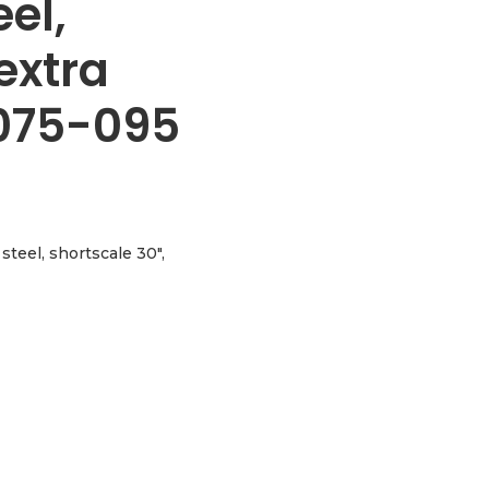
eel,
extra
075-095
steel, shortscale 30″,
shortscale 30", extra light 040-060-075-095 aantal