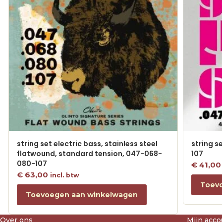
string set electric bass, stainless steel
string s
flatwound, standard tension, 047-068-
107
080-107
€
41,00
€
63,00
incl. btw
Toev
Toevoegen aan winkelwagen
Over ons
Mijn acco