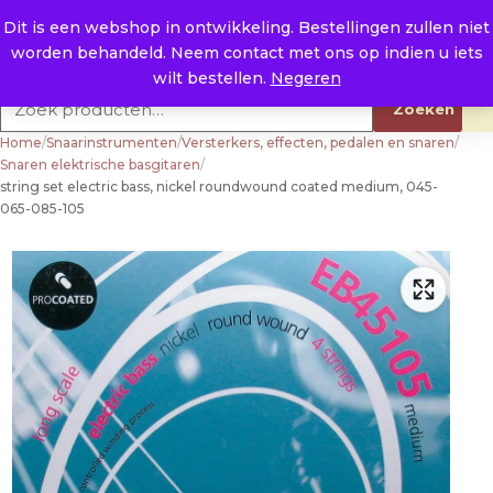
Naar de inhoud
0
E. info@raysland.nl
Dit is een webshop in ontwikkeling. Bestellingen zullen niet
worden behandeld. Neem contact met ons op indien u iets
Productcategorieën
wilt bestellen.
Negeren
Zoeken naar:
Zoeken
Home
/
Snaarinstrumenten
/
Versterkers, effecten, pedalen en snaren
/
Snaren elektrische basgitaren
/
string set electric bass, nickel roundwound coated medium, 045-
065-085-105