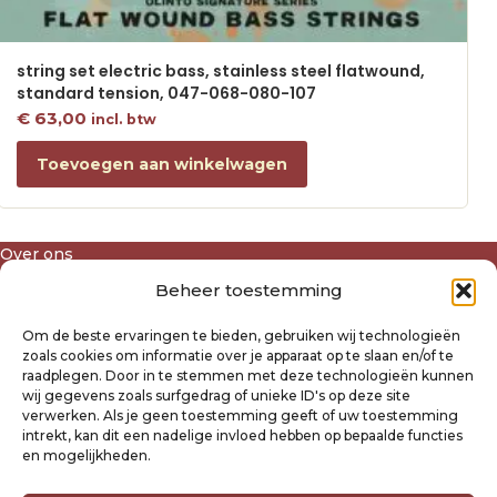
string set electric bass, stainless steel flatwound,
standard tension, 047-068-080-107
€
63,00
incl. btw
Toevoegen aan winkelwagen
Over ons
Algemene voorwaarden
Beheer toestemming
Disclaimer
Privacyverklaring Raysland
Om de beste ervaringen te bieden, gebruiken wij technologieën
Cookiebeleid
zoals cookies om informatie over je apparaat op te slaan en/of te
raadplegen. Door in te stemmen met deze technologieën kunnen
wij gegevens zoals surfgedrag of unieke ID's op deze site
Mijn account
verwerken. Als je geen toestemming geeft of uw toestemming
intrekt, kan dit een nadelige invloed hebben op bepaalde functies
Klantenservice
en mogelijkheden.
Contact
Verzending- en retourbeleid