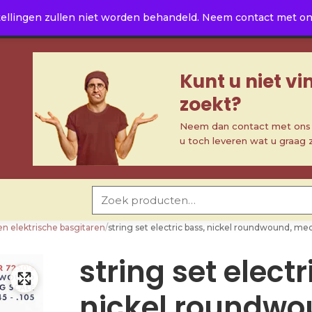
ellingen zullen niet worden behandeld. Neem contact met ons 
Kunt u niet v
zoekt?
Neem dan contact met ons o
u toch leveren wat u graag 
Zoeken naar:
en elektrische basgitaren
/
string set electric bass, nickel roundwound, 
string set electr
nickel roundwo