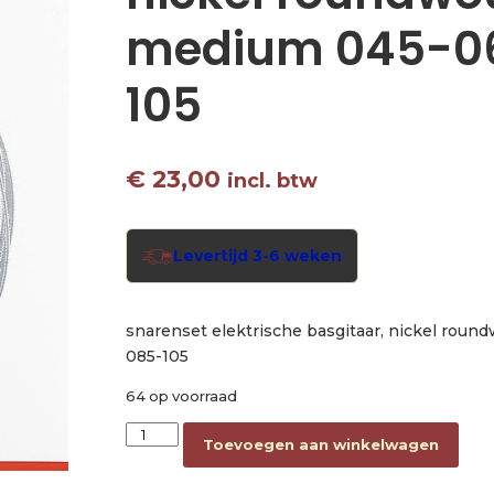
medium 045-0
105
€
23,00
incl. btw
Levertijd 3-6 weken
snarenset elektrische basgitaar, nickel rou
085-105
64 op voorraad
string set electric bass, nickel roundwound,
Toevoegen aan winkelwagen