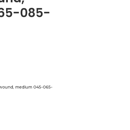
65-085-
ndwound, medium 045-065-
 medium 045-065-085-105 aantal