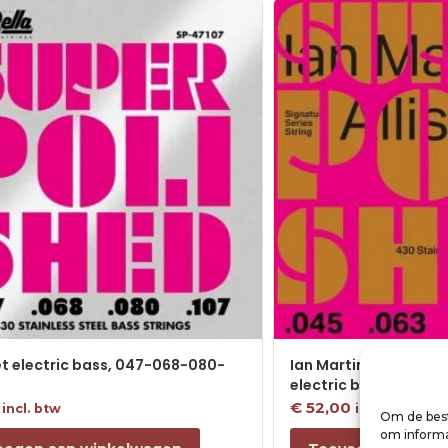
et electric bass, 047-068-080-
Ian Martin Allison Sig
electric bass, 045-0
€
52,00
incl. btw
incl. btw
Om de best
om informat