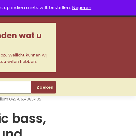
0
op indien u iets wilt bestellen.
Negeren
inden wat u
p. Wellicht kunnen wij
zou willen hebben.
Zoeken
medium 045-065-085-105
ic bass,
und,