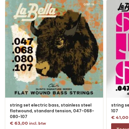
string set electric bass, stainless steel
string s
flatwound, standard tension, 047-068-
107
080-107
€
41,00
€
63,00
incl. btw