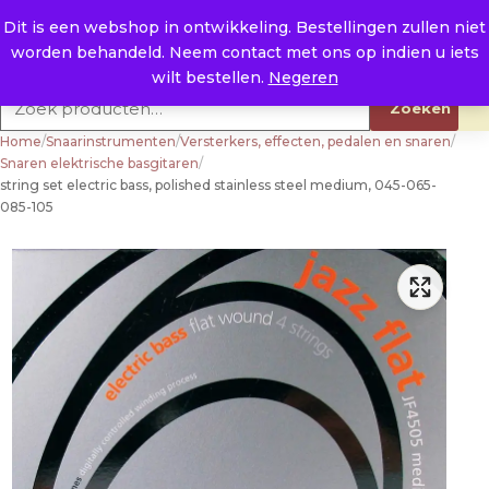
Naar de inhoud
0
E. info@raysland.nl
Dit is een webshop in ontwikkeling. Bestellingen zullen niet
worden behandeld. Neem contact met ons op indien u iets
Productcategorieën
wilt bestellen.
Negeren
Zoeken naar:
Zoeken
Home
/
Snaarinstrumenten
/
Versterkers, effecten, pedalen en snaren
/
Snaren elektrische basgitaren
/
string set electric bass, polished stainless steel medium, 045-065-
085-105