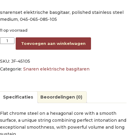
snarenset elektrische basgitaar, polished stainless steel
medium, 045-065-085-105
11 op voorraad
string set electric bass, polished stainless steel medium, 045
Toevoegen aan winkelwagen
SKU:
JF-45105
Categorie:
Snaren elektrische basgitaren
Specificaties
Beoordelingen (0)
Flat chrome steel on a hexagonal core with a smooth
surface, a unique string combining perfect intonation and
exceptional smoothness, with powerful volume and long
sustain.