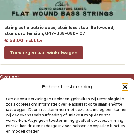
string set electric bass, stainless steel flatwound,
standard tension, 047-068-080-107
€
63,00
incl. btw
Toevoegen aan winkelwagen
Over ons
Algemene voorwaarden
Beheer toestemming
Disclaimer
Privacyverklaring Raysland
Om de beste ervaringen te bieden, gebruiken wij technologieën
Cookiebeleid
zoals cookies om informatie over je apparaat op te slaan en/of te
raadplegen. Door in te stemmen met deze technologieën kunnen
wij gegevens zoals surfgedrag of unieke ID's op deze site
Mijn account
verwerken. Als je geen toestemming geeft of uw toestemming
intrekt, kan dit een nadelige invloed hebben op bepaalde functies
Klantenservice
en mogelijkheden.
Contact