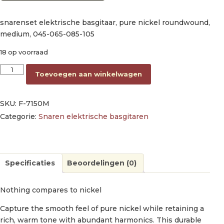
snarenset elektrische basgitaar, pure nickel roundwound,
medium, 045-065-085-105
18 op voorraad
string set electric bass, pure nickel roundwound, medium 04
Toevoegen aan winkelwagen
SKU:
F-7150M
Categorie:
Snaren elektrische basgitaren
Specificaties
Beoordelingen (0)
Nothing compares to nickel
Capture the smooth feel of pure nickel while retaining a
rich, warm tone with abundant harmonics. This durable