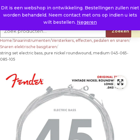
Naar de inhoud
0
E. info@raysland.nl
Dit is een webshop in ontwikkeling. Bestellingen zullen niet
worden behandeld. Neem contact met ons op indien u iets
Productcategorieën
wilt bestellen.
Negeren
Zoeken naar:
Zoeken
Home
/
Snaarinstrumenten
/
Versterkers, effecten, pedalen en snaren
/
Snaren elektrische basgitaren
/
string set electric bass, pure nickel roundwound, medium 045-065-
085-105