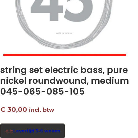
string set electric bass, pure
nickel roundwound, medium
045-065-085-105
€
30,00
incl. btw
Levertijd 3-6 weken