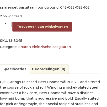
snarenset basgitaar, roundwound, 045-065-085-105
2 op voorraad
string set electric bass, roundwound, 045-065-085-105 aantal
Toevoegen aan winkelwagen
SKU:
M-3045
Categorie:
Snaren elektrische basgitaren
Specificaties
Beoordelingen (0)
GHS Strings released Bass Boomers® in 1975, and altered
the course of rock and roll! Winding a nickel-plated steel
cover over a hex core, Bass Boomers® have a distinct
low-mid bump that is aggressive and bold. Equally suited
for pick or fingerstyle, the special recipe of stainless and