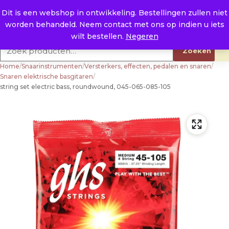
Naar de inhoud
0
E. info@raysland.nl
Dit is een webshop in ontwikkeling. Bestellingen zullen niet
worden behandeld. Neem contact met ons op indien u iets
Productcategorieën
wilt bestellen.
Negeren
Zoeken naar:
Zoeken
Home
/
Snaarinstrumenten
/
Versterkers, effecten, pedalen en snaren
/
Snaren elektrische basgitaren
/
string set electric bass, roundwound, 045-065-085-105