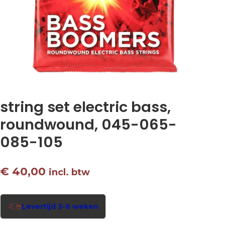
string set electric bass,
roundwound, 045-065-
085-105
€
40,00
incl. btw
Levertijd 3-6 weken