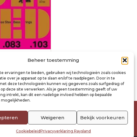
nature string set
Beheer toestemming
63-083-103
e ervaringen te bieden, gebruiken wij technologieën zoals cookies
ie over je apparaat op te slaan en/of te raadplegen. Door in te
inkelwagen
t deze technologieën kunnen wij gegevens zoals surfgedrag of
s op deze site verwerken. Als je geen toestemming geeft of uw
g intrekt, kan dit een nadelige invloed hebben op bepaalde
n mogelijkheden.
epteren
Weigeren
Bekijk voorkeuren
Cookiebeleid
Privacyverklaring Raysland