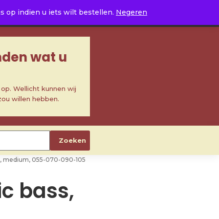
0
op indien u iets wilt bestellen.
Negeren
inden wat u
p. Wellicht kunnen wij
zou willen hebben.
Zoeken
ound, medium, 055-070-090-105
ic bass,