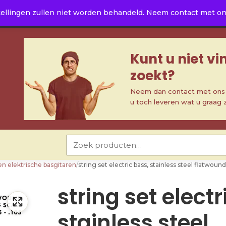
ellingen zullen niet worden behandeld. Neem contact met ons 
Kunt u niet v
zoekt?
Neem dan contact met ons o
u toch leveren wat u graag 
Zoeken naar:
en elektrische basgitaren
/
string set electric bass, stainless steel flatw
string set electr
stainless steel