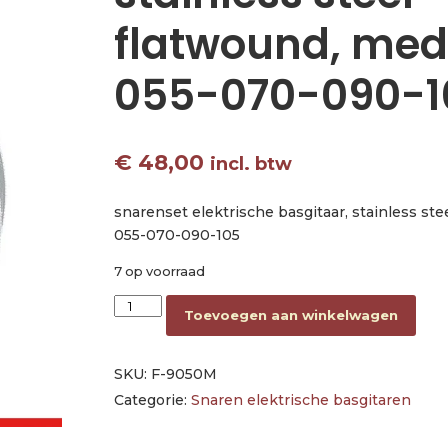
flatwound, med
055-070-090-1
€
48,00
incl. btw
snarenset elektrische basgitaar, stainless st
055-070-090-105
7 op voorraad
string set electric bass, stainless steel flat
Toevoegen aan winkelwagen
SKU:
F-9050M
Categorie:
Snaren elektrische basgitaren