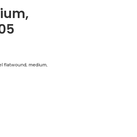
ium,
05
eel flatwound, medium,
wound, medium, 055-070-090-105 aantal