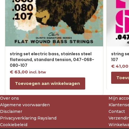
string set electric bass, stainless steel
string s
flatwound, standard tension, 047-068-
107
080-107
€
41,00
€
63,00
incl. btw
Toev
Toevoegen aan winkelwagen
Over ons
Mijn acco
Algemene voorwaarden
Klantense
Disclaimer
Contact
Privacyverklaring Raysland
Verzendin
Cookiebeleid
Winkelw