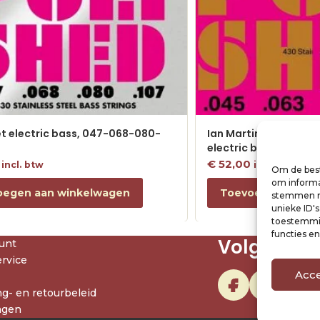
et electric bass, 047-068-080-
Ian Martin Allison Sig
electric bass, 045-0
€
52,00
incl. btw
incl. btw
Om de best
om informat
oegen aan winkelwagen
Toevoegen aan w
stemmen me
unieke ID'
toestemmin
functies e
Volg ons
unt
rvice
Acc
g- en retourbeleid
agen